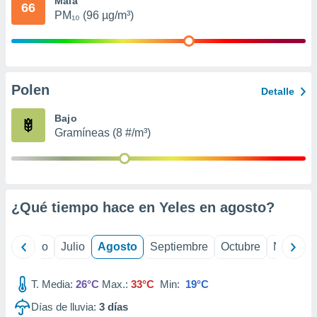
Mala
 seleccionar
66
o.
PM₁₀ (96 µg/m³)
calización
precisa e
ión mediante
Polen
, publicidad
Detalle
dos,
Bajo
 publicidad
Gramíneas (8 #/m³)
,
ón de
 desarrollo
s.
¿Qué tiempo hace en Yeles en
agosto
?
tros 1199
ios
yo
Junio
Julio
Agosto
Septiembre
Octubre
Noviemb
T. Media:
26°C
Max.:
33°C
Min:
19°C
Días de lluvia:
3
días