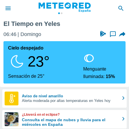
El Tiempo en Yeles
privacidad
06:46
Domingo
...
o de
tiempo.com)
borado por
Cielo despejado
es para
23°
ue la
 que se
e calidad.
Menguante
eder a este
Sensación de 25°
Iluminada:
15%
ediante las
opciones:
ookies y
Aviso de nivel amarillo
Alerta moderada por altas temperaturas en Yeles hoy
e forma
d digital
¿Lloverá en el eclipse?
ada, basada
Consulta el mapa de nubes y lluvia para el
miércoles en España
mación