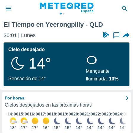
El Tiempo en Yeerongpilly - QLD
privacidad
20:01
Lunes
...
o de
tiempo.com)
borado por
Cielo despejado
es para
14°
ue la
 que se
e calidad.
Menguante
eder a este
Sensación de 14°
Iluminada:
10%
ediante las
opciones:
Por horas
ookies y
e forma
Cielos despejados en las próximas horas
3:00
14:00
15:00
16:00
17:00
18:00
19:00
20:00
21:00
22:00
23:00
24:00
d digital
ada, basada
17°
18°
17°
17°
16°
15°
15°
14°
14°
14°
14°
14°
mación