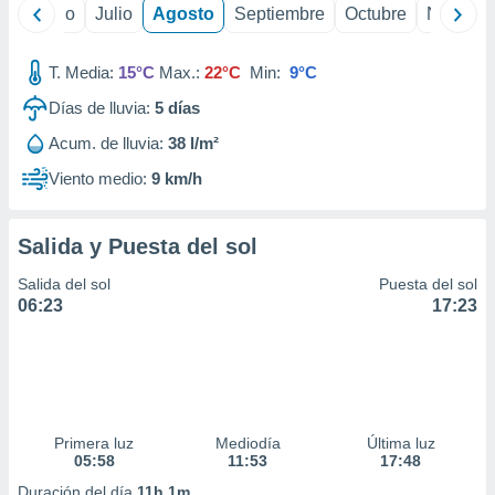
 seleccionar
yo
Junio
Julio
Agosto
Septiembre
Octubre
Noviemb
o.
calización
T. Media:
15°C
Max.:
22°C
Min:
9°C
precisa e
ión mediante
Días de lluvia:
5
días
, publicidad
Acum. de lluvia:
38 l/m²
Viento medio:
9 km/h
dos,
 publicidad
,
Salida y Puesta del sol
ón de
 desarrollo
Salida del sol
Puesta del sol
s.
06:23
17:23
tros 1199
ios
Primera luz
Mediodía
Última luz
05:58
11:53
17:48
Duración del día
11h 1m