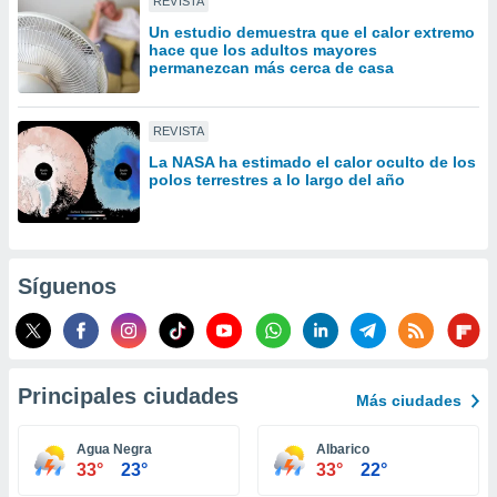
REVISTA
idad
Un estudio demuestra que el calor extremo
a, utilizar
hace que los adultos mayores
a
permanezcan más cerca de casa
 la
da, crear un
REVISTA
personalizar
o, uso de
La NASA ha estimado el calor oculto de los
polos terrestres a lo largo del año
a la
e contenido
do, medir el
 de la
medir el
Síguenos
 del
 comprender
 través de
s o a través
nación de
Principales ciudades
edentes de
Más ciudades
fuentes,
y mejora de
Agua Negra
Albarico
os, uso de
33°
23°
33°
22°
ados con el