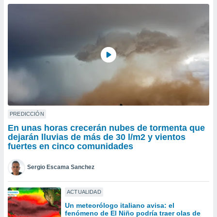
do en
 mismo.
sultar más
 en nuestra
 Cookies
y
ualquier
ento
 botón
ación de
kies
 disponible
PREDICCIÓN
e nuestra
En unas horas crecerán nubes de tormenta que
.
dejarán lluvias de más de 30 l/m2 y vientos
fuertes en cinco comunidades
IVAMENTE,
Sergio Escama Sanchez
as
 a cookies
ACTUALIDAD
 no aceptar
Un meteorólogo italiano avisa: el
ón de
fenómeno de El Niño podría traer olas de