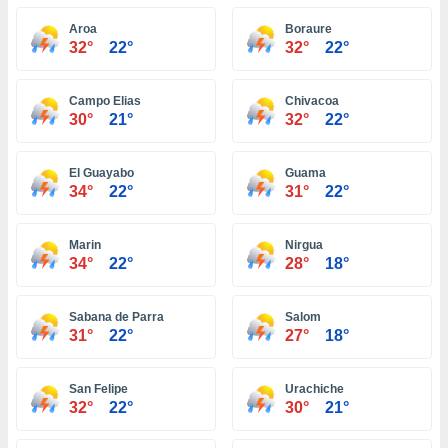
 seleccionar
o.
Aroa
Boraure
32°
22°
32°
22°
calización
precisa e
ión mediante
Campo Elias
Chivacoa
30°
21°
32°
22°
, publicidad
dos,
El Guayabo
Guama
 publicidad
34°
22°
31°
22°
,
ón de
 desarrollo
Marin
Nirgua
s.
34°
22°
28°
18°
tros 1199
ios
Sabana de Parra
Salom
31°
22°
27°
18°
San Felipe
Urachiche
32°
22°
30°
21°