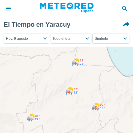
El Tiempo en Yaracuy
privacidad
o de
Hoy, 9 agosto
Todo el día
Símbolo
tiempo.com)
borado por
es para
ue la
33°
 que se
23°
e calidad.
eder a este
ediante las
opciones:
32°
22°
ookies y
e forma
27°
18°
31°
d digital
22°
ada, basada
mación