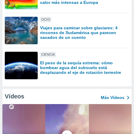
uedes
calor más intensas a Europa
uestro sitio
.com. En
te
OCIO
 de que
Viajes para caminar sobre glaciares: 4
talarán
rincones de Sudamérica que parecen
e sean
sacados de un cuento
para
a
por el sitio
CIENCIA
o se
El peso de la sequía extrema: cómo
cookies para
bombear agua del subsuelo está
desplazando el eje de rotación terrestre
nto ni para
licidad o
ado, aunque
Vídeos
Más Vídeos
sualizar
general no
ada. Puedes
 instalación
y acceder a
io web a
ste abono