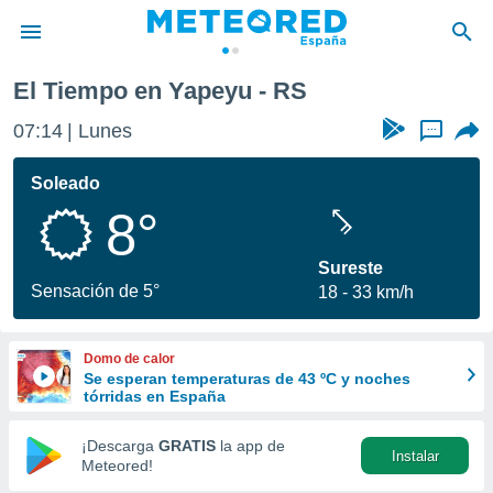
El Tiempo en Yapeyu - RS
privacidad
07:14
Lunes
...
o de
tiempo.com)
borado por
Soleado
es para
8°
ue la
 que se
e calidad.
Sureste
eder a este
Sensación de 5°
18
33 km/h
ediante las
opciones:
Domo de calor
ookies y
Se esperan temperaturas de 43 ºC y noches
e forma
tórridas en España
d digital
¡Descarga
GRATIS
la app de
Instalar
ada, basada
Meteored!
mación