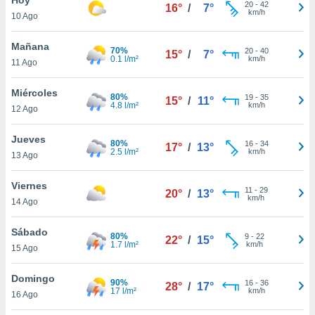
20
-
42
16°
/
7°
km/h
10 Ago
do en
 mismo.
sultar más
Mañana
70%
20
-
40
15°
/
7°
 en nuestra
0.1 l/m²
km/h
11 Ago
 Cookies
y
ualquier
Miércoles
80%
19
-
35
15°
/
11°
4.8 l/m²
km/h
12 Ago
ento
 botón
ación de
Jueves
80%
16
-
34
17°
/
13°
kies
2.5 l/m²
km/h
13 Ago
 disponible
e nuestra
Viernes
11
-
29
.
20°
/
13°
km/h
14 Ago
IVAMENTE,
Sábado
80%
9
-
22
22°
/
15°
1.7 l/m²
km/h
15 Ago
as
 a cookies
Domingo
90%
16
-
36
28°
/
17°
17 l/m²
km/h
 no aceptar
16 Ago
ón de