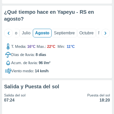
 seleccionar
o.
¿Qué tiempo hace en Yapeyu - RS en
calización
precisa e
agosto
?
ión mediante
, publicidad
yo
Junio
Julio
Agosto
Septiembre
Octubre
Noviemb
dos,
T. Media:
16°C
Max.:
22°C
Min:
11°C
 publicidad
,
Días de lluvia:
8
días
ón de
 desarrollo
Acum. de lluvia:
96 l/m²
s.
Viento medio:
14 km/h
tros 1199
ios
Salida y Puesta del sol
Salida del sol
Puesta del sol
07:24
18:20