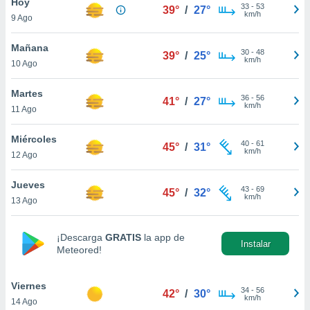
Hoy
33
-
53
39°
/
27°
km/h
do en
9 Ago
 mismo.
sultar más
Mañana
30
-
48
39°
/
25°
 en nuestra
km/h
10 Ago
 Cookies
y
ualquier
Martes
36
-
56
41°
/
27°
km/h
11 Ago
ento
 botón
ación de
Miércoles
40
-
61
45°
/
31°
kies
km/h
12 Ago
 disponible
e nuestra
Jueves
.
43
-
69
45°
/
32°
km/h
13 Ago
IVAMENTE,
¡Descarga
GRATIS
la app de
Instalar
Meteored!
as
 a cookies
Viernes
 no aceptar
34
-
56
42°
/
30°
km/h
ón de
14 Ago