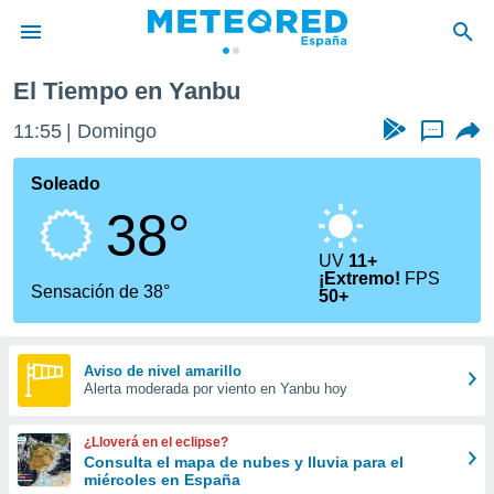
El Tiempo en Yanbu
privacidad
11:55
Domingo
...
o de
tiempo.com)
borado por
Soleado
es para
38°
ue la
 que se
e calidad.
UV
11+
¡Extremo!
FPS
eder a este
Sensación de 38°
50+
ediante las
opciones:
ookies y
Aviso de nivel amarillo
e forma
Alerta moderada por viento en Yanbu hoy
d digital
¿Lloverá en el eclipse?
ada, basada
Consulta el mapa de nubes y lluvia para el
mación
miércoles en España