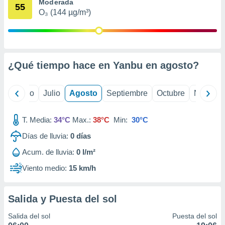
 seleccionar
Moderada
55
o.
O₃ (144 µg/m³)
calización
precisa e
ión mediante
¿Qué tiempo hace en Yanbu en
agosto
?
, publicidad
dos,
 publicidad
yo
Junio
Julio
Agosto
Septiembre
Octubre
Noviemb
,
ón de
T. Media:
34°C
Max.:
38°C
Min:
30°C
 desarrollo
s.
Días de lluvia:
0
días
tros 1199
Acum. de lluvia:
0 l/m²
ios
Viento medio:
15 km/h
Salida y Puesta del sol
Salida del sol
Puesta del sol