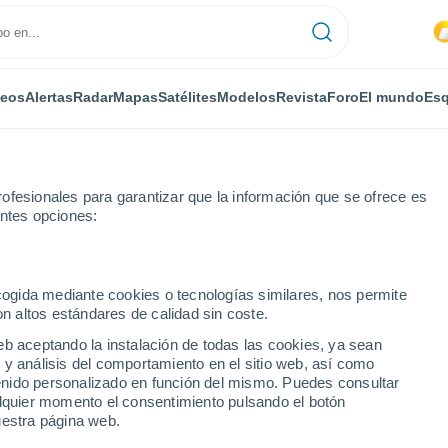
deos
Alertas
Radar
Mapas
Satélites
Modelos
Revista
Foro
El mundo
Esq
ofesionales para garantizar que la información que se ofrece es
entes opciones:
ecogida mediante cookies o tecnologías similares, nos permite
on altos estándares de calidad sin coste.
 Airport
eb aceptando la instalación de todas las cookies, ya sean
 y análisis del comportamiento en el sitio web, así como
...
ntenido personalizado en función del mismo. Puedes consultar
alquier momento el consentimiento pulsando el botón
Por horas
uestra página web.
Lluvias débiles en las próximas
horas