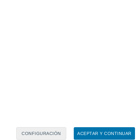
Calendario lunar
Lun
Mar
Mié
Jue
Vie
Sáb
Dom
9
10
11
12
13
14
15
16
17
18
19
20
21
22
CONFIGURACIÓN
ACEPTAR Y CONTINUAR