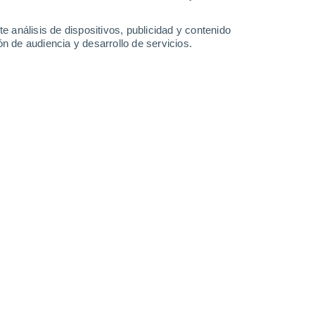
2.1 l/m²
0.2 l/m²
0.5 l/m²
0.2 l/m²
29°
/
22°
29°
/
22°
29°
/
23°
29°
/
22°
e análisis de dispositivos, publicidad y contenido
n de audiencia y desarrollo de servicios.
-
36
km/h
11
-
30
km/h
12
-
30
km/h
15
-
37
km/h
9 de agosto
Noroeste
1 Bajo
6°
0
-
16 km/h
FPS:
no
s
Noroeste
0 Bajo
5°
1
-
10 km/h
FPS:
no
s
Noroeste
0 Bajo
2°
2
-
8 km/h
FPS:
no
Norte
0 Bajo
2°
2
-
6 km/h
FPS:
no