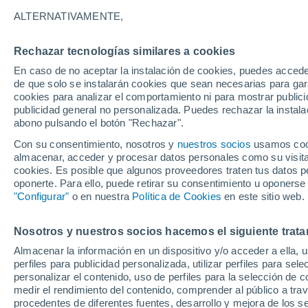
24°
ALTERNATIVAMENTE,
Rechazar tecnologías similares a cookies
Noroeste
En caso de no aceptar la instalación de cookies, puedes acced
Sensación de 22°
2
-
8 km/h
de que solo se instalarán cookies que sean necesarias para garan
cookies para analizar el comportamiento ni para mostrar publici
publicidad general no personalizada. Puedes rechazar la instala
abono pulsando el botón "Rechazar".
¿Lloverá en el eclipse?
Consulta el mapa de nubes y lluvia para el
Con su consentimiento, nosotros y
nuestros socios
usamos cooki
miércoles en España
almacenar, acceder y procesar datos personales como su visita e
cookies. Es posible que algunos proveedores traten tus datos pe
El Tiempo 1 - 7 días
Por horas
Actualidad
Mapa de
oponerte. Para ello, puede retirar su consentimiento u oponerse
"Configurar"
o en nuestra
Política de Cookies
en este sitio web.
Nosotros y nuestros socios hacemos el siguiente trata
Mañana
Martes
M
Hoy
Almacenar la información en un dispositivo y/o acceder a ella, 
10 Ago
11 Ago
9 Ago
perfiles para publicidad personalizada, utilizar perfiles para sele
personalizar el contenido, uso de perfiles para la selección de c
medir el rendimiento del contenido, comprender al público a tra
procedentes de diferentes fuentes, desarrollo y mejora de los se
80%
90%
90%