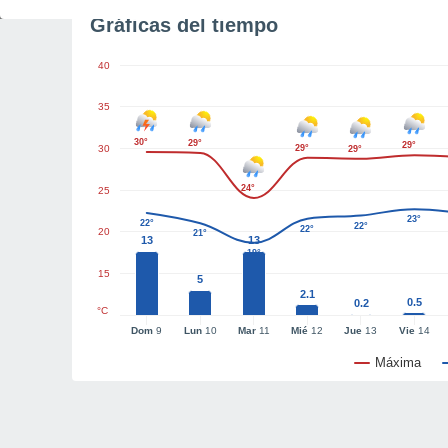
Gráficas del tiempo
40
35
30°
29°
29°
30
29°
29°
24°
25
23°
22°
22°
22°
20
21°
13
13
19°
15
5
2.1
0.5
0.2
°C
Dom
9
Lun
10
Mar
11
Mié
12
Jue
13
Vie
14
Máxima