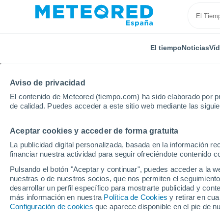
El tiempo
Noticias
Ví
Aviso de privacidad
El contenido de Meteored (tiempo.com) ha sido elaborado por pr
de calidad. Puedes acceder a este sitio web mediante las sigui
Aceptar cookies y acceder de forma gratuita
Inicio
Japón
Yamagata Airport
La publicidad digital personalizada, basada en la información r
financiar nuestra actividad para seguir ofreciéndote contenido c
El Tiempo en Yamagata
Pulsando el botón "Aceptar y continuar", puedes acceder a la w
nuestras o de nuestros socios, que nos permiten el seguimiento
18:31
Domingo
desarrollar un perfil específico para mostrarte publicidad y co
más información en nuestra
Política de Cookies
y retirar en cu
Configuración de cookies
que aparece disponible en el pie de n
Nubes y claros