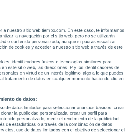
Aviso de nivel amarillo
Alerta moderada por tormenta en
Yamagata Airport hoy
er a nuestro sitio web tiempo.com. En este caso, te informamos
Tormenta Tropical
tizar la navegación por el sitio web, pero no se utilizarán
Chan-hom A 1.157 kms de
dad o contenido personalizado, aunque sí podrás visualizar
distancia
ción de cookies y acceder a nuestro sitio web a través de este
es, identificadores únicos o tecnologías similares para
n este sitio web, las direcciones IP y los identificadores de
rsonales en virtud de un interés legítimo, algo a lo que puedes
 lluvia
Radar de lluvia
Satélites
Modelos
 al tratamiento de datos en cualquier momento haciendo clic en
miento de datos:
iércoles
Jueves
Viernes
Sábado
uso de datos limitados para seleccionar anuncios básicos, crear
12 Ago
13 Ago
14 Ago
15 Ago
ccionar la publicidad personalizada, crear un perfil para
ontenido personalizado, medir el rendimiento de la publicidad,
vés de estadísticas o a través de la combinación de datos
rvicios, uso de datos limitados con el objetivo de seleccionar el
80%
80%
70%
70%