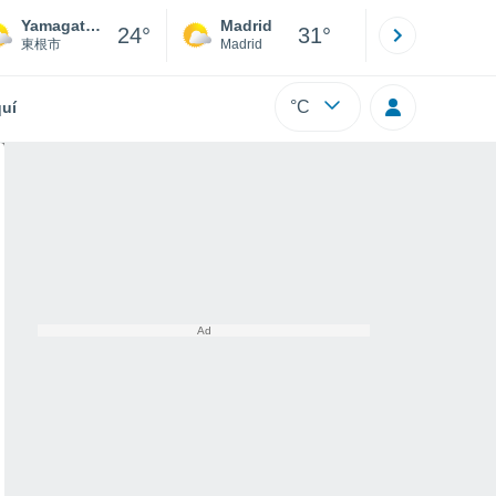
Yamagata Airport
Madrid
Barcelona
24°
31°
東根市
Madrid
Barcelona
°C
uí