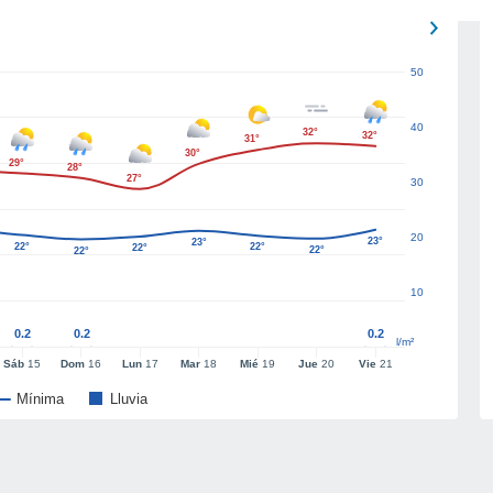
50
40
32°
32°
31°
30°
29°
28°
27°
30
20
23°
23°
22°
22°
22°
22°
22°
10
0.2
0.2
0.2
l/m²
Sáb
15
Dom
16
Lun
17
Mar
18
Mié
19
Jue
20
Vie
21
Mínima
Lluvia