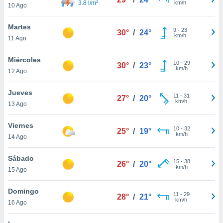
3.8 l/m²
km/h
10 Ago
do en
 mismo.
Martes
9
-
23
sultar más
30°
/
24°
km/h
11 Ago
 en nuestra
 Cookies
y
Miércoles
ualquier
10
-
29
30°
/
23°
km/h
12 Ago
ento
 botón
Jueves
11
-
31
27°
/
20°
ación de
km/h
13 Ago
kies
 disponible
Viernes
e nuestra
10
-
32
25°
/
19°
km/h
.
14 Ago
IVAMENTE,
Sábado
15
-
38
26°
/
20°
km/h
15 Ago
as
Domingo
 a cookies
11
-
29
28°
/
21°
km/h
16 Ago
 no aceptar
ón de