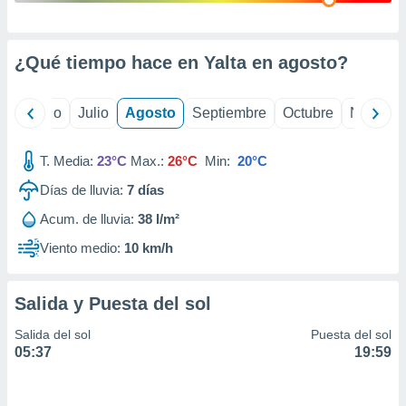
 seleccionar
o.
calización
¿Qué tiempo hace en Yalta en
agosto
?
precisa e
ión mediante
yo
Junio
Julio
Agosto
Septiembre
Octubre
Noviemb
, publicidad
dos,
T. Media:
23°C
Max.:
26°C
Min:
20°C
 publicidad
,
Días de lluvia:
7
días
ón de
Acum. de lluvia:
38 l/m²
 desarrollo
s.
Viento medio:
10 km/h
tros 1199
ios
Salida y Puesta del sol
Salida del sol
Puesta del sol
05:37
19:59