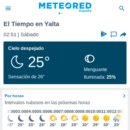
El Tiempo en Yalta
privacidad
02:51
Sábado
...
o de
tiempo.com)
borado por
Cielo despejado
es para
25°
ue la
 que se
e calidad.
Menguante
eder a este
Sensación de 26°
Iluminada:
25%
ediante las
opciones:
Por horas
ookies y
e forma
Intervalos nubosos en las próximas horas
:00
02:00
03:00
04:00
05:00
06:00
07:00
08:00
09:00
10:00
11:00
12:00
13:
d digital
ada, basada
5°
25°
25°
25°
26°
26°
28°
29°
30°
29°
30°
29°
29
mación