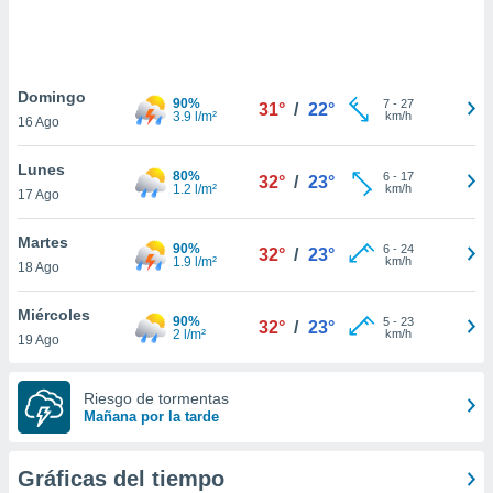
 botón
.
nto,
Domingo
90%
7
-
27
31°
/
22°
3.9 l/m²
km/h
16 Ago
cios
kies,
Lunes
ores únicos
80%
6
-
17
32°
/
23°
1.2 l/m²
km/h
17 Ago
as similares
nar,
rocesar
Martes
90%
6
-
24
32°
/
23°
onales como
1.9 l/m²
km/h
18 Ago
 este sitio
recciones IP
Miércoles
ficadores de
90%
5
-
23
32°
/
23°
2 l/m²
km/h
19 Ago
 posible
s
 traten tus
Riesgo de tormentas
nales en
Mañana por la tarde
 interés
go a lo que
nerte. Para
Gráficas del tiempo
retirar su