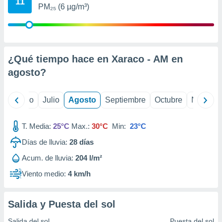
11
 seleccionar
PM₂₅ (6 µg/m³)
o.
calización
precisa e
ión mediante
¿Qué tiempo hace en Xaraco - AM en
, publicidad
agosto
?
dos,
 publicidad
yo
Junio
Julio
Agosto
Septiembre
Octubre
Noviemb
,
ón de
 desarrollo
T. Media:
25°C
Max.:
30°C
Min:
23°C
s.
Días de lluvia:
28
días
tros 1199
ios
Acum. de lluvia:
204 l/m²
Viento medio:
4 km/h
Salida y Puesta del sol
Salida del sol
Puesta del sol