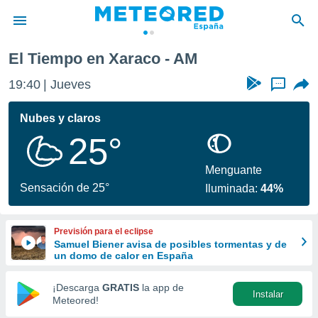
El Tiempo en Xaraco - AM
privacidad
19:40
Jueves
...
o de
tiempo.com)
borado por
Nubes y claros
es para
25°
ue la
 que se
e calidad.
Menguante
eder a este
Sensación de 25°
Iluminada:
44%
ediante las
opciones:
Previsión para el eclipse
ookies y
Samuel Biener avisa de posibles tormentas y de
e forma
un domo de calor en España
d digital
¡Descarga
GRATIS
la app de
Instalar
ada, basada
Meteored!
mación