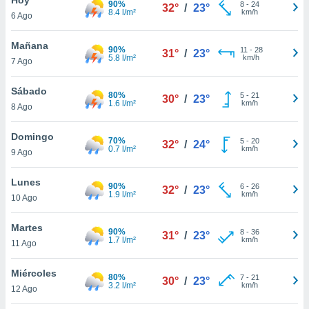
90%
8
-
24
32°
/
23°
8.4 l/m²
km/h
6 Ago
do en
 mismo.
sultar más
Mañana
90%
11
-
28
31°
/
23°
 en nuestra
5.8 l/m²
km/h
7 Ago
 Cookies
y
ualquier
Sábado
80%
5
-
21
30°
/
23°
1.6 l/m²
km/h
8 Ago
ento
 botón
ación de
Domingo
70%
5
-
20
32°
/
24°
kies
0.7 l/m²
km/h
9 Ago
 disponible
e nuestra
Lunes
90%
6
-
26
.
32°
/
23°
1.9 l/m²
km/h
10 Ago
IVAMENTE,
Martes
90%
8
-
36
31°
/
23°
1.7 l/m²
km/h
11 Ago
as
 a cookies
Miércoles
80%
7
-
21
30°
/
23°
3.2 l/m²
km/h
 no aceptar
12 Ago
ón de