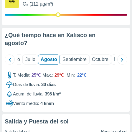
44
 seleccionar
O₃ (112 µg/m³)
o.
calización
precisa e
ión mediante
¿Qué tiempo hace en Xalisco en
, publicidad
agosto
?
dos,
 publicidad
yo
Junio
Julio
Agosto
Septiembre
Octubre
Noviemb
,
ón de
 desarrollo
T. Media:
25°C
Max.:
29°C
Min:
22°C
s.
Días de lluvia:
30
días
tros 1199
ios
Acum. de lluvia:
398 l/m²
Viento medio:
4 km/h
Salida y Puesta del sol
Salida del sol
Puesta del sol