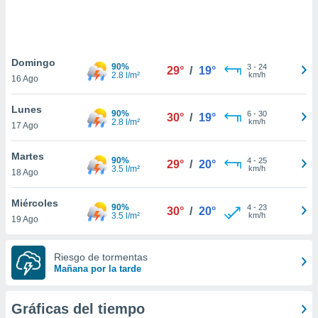
 botón
.
nto,
Domingo
90%
3
-
24
29°
/
19°
2.8 l/m²
km/h
16 Ago
cios
kies,
Lunes
ores únicos
90%
6
-
30
30°
/
19°
2.8 l/m²
km/h
17 Ago
as similares
nar,
rocesar
Martes
90%
4
-
25
29°
/
20°
onales como
3.5 l/m²
km/h
18 Ago
 este sitio
recciones IP
Miércoles
ficadores de
90%
4
-
23
30°
/
20°
3.5 l/m²
km/h
19 Ago
 posible
s
 traten tus
Riesgo de tormentas
nales en
Mañana por la tarde
 interés
go a lo que
nerte. Para
Gráficas del tiempo
retirar su