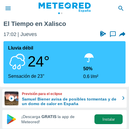
El Tiempo en Xalisco
privacidad
17:02
Jueves
...
o de
tiempo.com)
borado por
Lluvia débil
es para
24°
ue la
 que se
e calidad.
50%
eder a este
Sensación de 23°
0.6 l/m²
ediante las
opciones:
Previsión para el eclipse
ookies y
Samuel Biener avisa de posibles tormentas y de
e forma
un domo de calor en España
d digital
¡Descarga
GRATIS
la app de
Instalar
ada, basada
Meteored!
mación