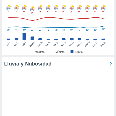
ento u
30°
30°
29°
29°
31°
30°
29°
29°
29°
30°
29°
28°
27°
 de datos
er momento
ic en
o en
20°
20°
19°
19°
19°
19°
19°
19°
19°
19°
18°
18°
18°
 Cookies
en
16
10
17
eb.
9
15
18
11
12
13
14
8
6
7
Dom
Sáb
Dom
Jue
Vie
Lun
Mar
Lun
Sáb
Mar
Mié
Jue
Vie
Máxima
Mínima
Lluvia
y
socios
Lluvia y Nubosidad
el
to de
la
 en un
 y/o acceder
 de datos
ara
 anuncios
ar perfiles