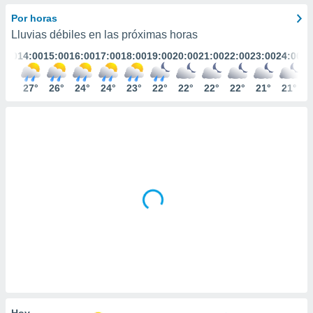
ediante
ecnologías
Por horas
nos permite
Lluvias débiles en las próximas horas
estra
3:00
14:00
15:00
16:00
17:00
18:00
19:00
20:00
21:00
22:00
23:00
24:00
ara seguir
e contenido
stándares
28°
27°
26°
24°
24°
23°
22°
22°
22°
22°
21°
21°
ACEPTAR
sin coste.
Y
CONTINUAR
 botón
continuar",
der a la
CONFIGURACIÓN
ndo la
 de todas
, ya sean
de nuestros
 nos
 y análisis
tamiento en
b, así como
un perfil
para
ublicidad y
Hoy