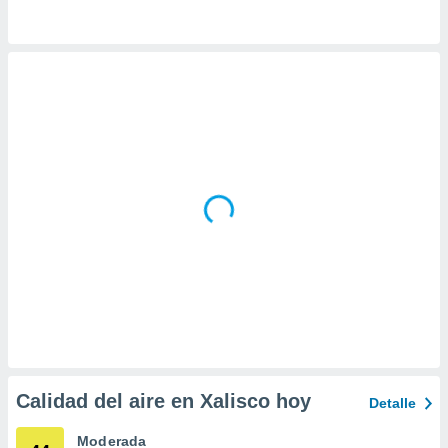
idad
a, utilizar
a
 la
da, crear un
personalizar
o, uso de
a la
e contenido
do, medir el
 de la
medir el
 del
 comprender
 través de
s o a través
nación de
edentes de
fuentes,
y mejora de
Calidad del aire en Xalisco hoy
Detalle
os, uso de
ados con el
Moderada