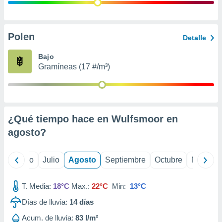
 seleccionar
o.
calización
precisa e
Polen
Detalle
ión mediante
Bajo
, publicidad
Gramíneas (17 #/m³)
dos,
 publicidad
,
ón de
¿Qué tiempo hace en Wulfsmoor en
 desarrollo
s.
agosto
?
tros 1199
ios
yo
Junio
Julio
Agosto
Septiembre
Octubre
Noviemb
T. Media:
18°C
Max.:
22°C
Min:
13°C
Días de lluvia:
14
días
Acum. de lluvia:
83 l/m²