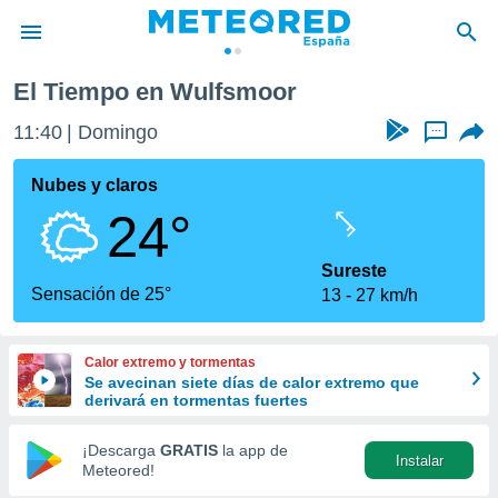
El Tiempo en Wulfsmoor
privacidad
11:40
Domingo
...
o de
tiempo.com)
borado por
Nubes y claros
es para
24°
ue la
 que se
e calidad.
Sureste
eder a este
Sensación de 25°
13
27 km/h
ediante las
opciones:
Calor extremo y tormentas
ookies y
Se avecinan siete días de calor extremo que
e forma
derivará en tormentas fuertes
d digital
¡Descarga
GRATIS
la app de
Instalar
ada, basada
Meteored!
mación