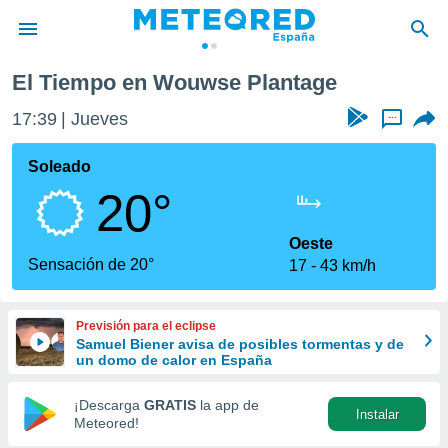
El Tiempo en Wouwse Plantage
privacidad
17:39
Jueves
...
o de
tiempo.com)
borado por
Soleado
es para
20°
ue la
 que se
e calidad.
Oeste
eder a este
Sensación de 20°
17
43 km/h
ediante las
opciones:
Previsión para el eclipse
ookies y
Samuel Biener avisa de posibles tormentas y de
e forma
un domo de calor en España
d digital
¡Descarga
GRATIS
la app de
Instalar
ada, basada
Meteored!
mación