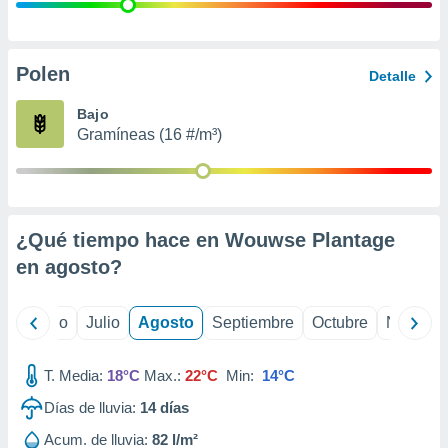
 seleccionar
o.
calización
precisa e
Polen
Detalle
ión mediante
Bajo
, publicidad
Gramíneas (16 #/m³)
dos,
 publicidad
,
ón de
¿Qué tiempo hace en Wouwse Plantage
 desarrollo
s.
en
agosto
?
tros 1199
ios
yo
Junio
Julio
Agosto
Septiembre
Octubre
Noviemb
T. Media:
18°C
Max.:
22°C
Min:
14°C
Días de lluvia:
14
días
Acum. de lluvia:
82 l/m²