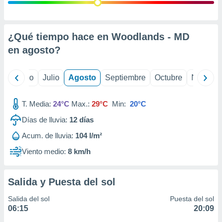
 seleccionar
o.
calización
precisa e
¿Qué tiempo hace en Woodlands - MD
ión mediante
en
agosto
?
, publicidad
yo
Junio
Julio
Agosto
Septiembre
Octubre
Noviemb
dos,
 publicidad
,
T. Media:
24°C
Max.:
29°C
Min:
20°C
ón de
Días de lluvia:
12
días
 desarrollo
s.
Acum. de lluvia:
104 l/m²
tros 1199
Viento medio:
8 km/h
ios
Salida y Puesta del sol
Salida del sol
Puesta del sol
06:15
20:09