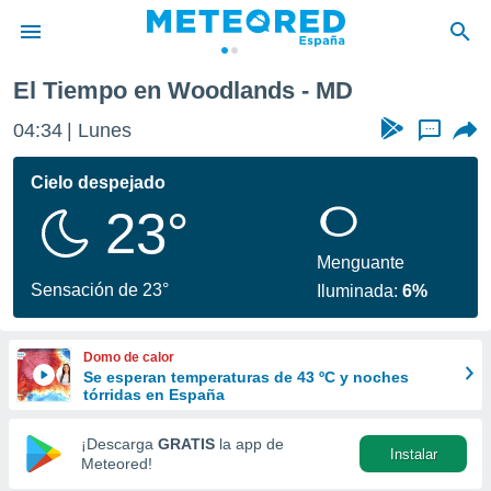
El Tiempo en Woodlands - MD
privacidad
04:34
Lunes
...
o de
tiempo.com)
borado por
Cielo despejado
es para
23°
ue la
 que se
e calidad.
Menguante
eder a este
Sensación de 23°
Iluminada:
6%
ediante las
opciones:
Domo de calor
ookies y
Se esperan temperaturas de 43 ºC y noches
e forma
tórridas en España
d digital
¡Descarga
GRATIS
la app de
Instalar
ada, basada
Meteored!
mación