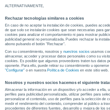
21°
ALTERNATIVAMENTE,
Rechazar tecnologías similares a cookies
Menguant
En caso de no aceptar la instalación de cookies, puedes acced
Iluminada
Sensación de 21°
de que solo se instalarán cookies que sean necesarias para garan
cookies para analizar el comportamiento ni para mostrar publici
publicidad general no personalizada. Puedes rechazar la instala
abono pulsando el botón "Rechazar".
Previsión para el eclipse
Samuel Biener avisa de posibles tormentas y
Con su consentimiento, nosotros y
nuestros socios
usamos cooki
un domo de calor en España
almacenar, acceder y procesar datos personales como su visita e
cookies. Es posible que algunos proveedores traten tus datos pe
El Tiempo 1 - 7 días
Por horas
Actualidad
Mapa d
oponerte. Para ello, puede retirar su consentimiento u oponerse
"Configurar"
o en nuestra
Política de Cookies
en este sitio web.
Nosotros y nuestros socios hacemos el siguiente trata
Mañana
Domingo
Hoy
Almacenar la información en un dispositivo y/o acceder a ella, 
8 Ago
9 Ago
7 Ago
perfiles para publicidad personalizada, utilizar perfiles para sele
personalizar el contenido, uso de perfiles para la selección de c
medir el rendimiento del contenido, comprender al público a tra
procedentes de diferentes fuentes, desarrollo y mejora de los se
80%
50%
90%