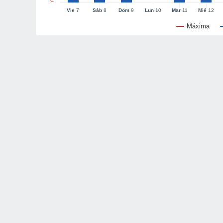
°C
Vie
7
Sáb
8
Dom
9
Lun
10
Mar
11
Mié
12
Máxima