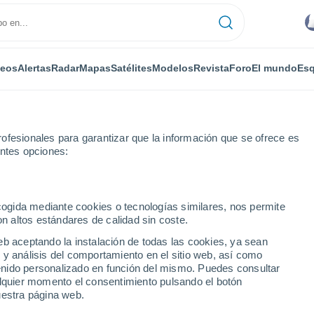
deos
Alertas
Radar
Mapas
Satélites
Modelos
Revista
Foro
El mundo
Esq
ofesionales para garantizar que la información que se ofrece es
entes opciones:
oodbourne
ecogida mediante cookies o tecnologías similares, nos permite
on altos estándares de calidad sin coste.
rne - NY
eb aceptando la instalación de todas las cookies, ya sean
 y análisis del comportamiento en el sitio web, así como
...
ntenido personalizado en función del mismo. Puedes consultar
alquier momento el consentimiento pulsando el botón
Por horas
uestra página web.
Intervalos nubosos en las
próximas horas