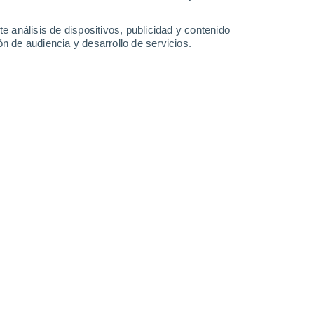
2.6 l/m²
0.6 l/m²
0.9 l/m²
30°
/
16°
26°
/
20°
27°
/
18°
28°
/
16°
e análisis de dispositivos, publicidad y contenido
n de audiencia y desarrollo de servicios.
-
27
km/h
19
-
50
km/h
9
-
25
km/h
12
-
32
km/h
7 de agosto
Oeste
0 Bajo
8
-
17 km/h
FPS:
no
Oeste
0 Bajo
8
-
15 km/h
FPS:
no
Oeste
0 Bajo
8
-
16 km/h
FPS:
no
Noroeste
0 Bajo
7
-
15 km/h
FPS:
no