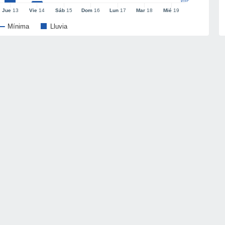
l/m²
Jue
13
Vie
14
Sáb
15
Dom
16
Lun
17
Mar
18
Mié
19
Mínima
Lluvia