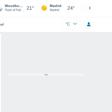
Woodbourne
Madrid
Barcelona
21°
24°
Town of Fallsburg
Madrid
Barcelona
°C
uí