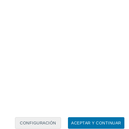
Calendario lunar
Lun
Mar
Mié
Jue
Vie
Sáb
Dom
7
8
9
10
11
12
13
14
15
16
CONFIGURACIÓN
ACEPTAR Y CONTINUAR