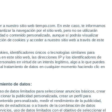
e
er a nuestro sitio web tiempo.com. En este caso, te informamos
:
32%
tizar la navegación por el sitio web, pero no se utilizarán
dad o contenido personalizado, aunque sí podrás visualizar
ción de cookies y acceder a nuestro sitio web a través de este
 de
es, identificadores únicos o tecnologías similares para
n este sitio web, las direcciones IP y los identificadores de
rsonales en virtud de un interés legítimo, algo a lo que puedes
e nubosidad
Radar de lluvia
Satélites
Modelos
 al tratamiento de datos en cualquier momento haciendo clic en
miento de datos:
Lunes
Martes
Miércoles
Jueves
uso de datos limitados para seleccionar anuncios básicos, crear
10 Ago
11 Ago
12 Ago
13 Ago
ccionar la publicidad personalizada, crear un perfil para
ontenido personalizado, medir el rendimiento de la publicidad,
vés de estadísticas o a través de la combinación de datos
rvicios, uso de datos limitados con el objetivo de seleccionar el
90%
60%
60%