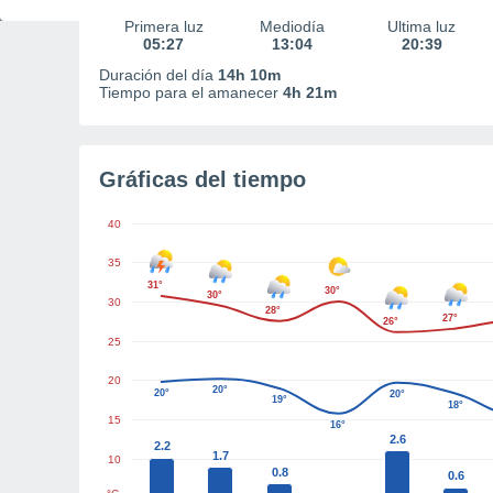
Primera luz
Mediodía
Última luz
05:27
13:04
20:39
Duración del día
14h 10m
Tiempo para el amanecer
4h 21m
Gráficas del tiempo
40
35
31°
30°
30°
30
28°
27°
26°
25
20
20°
20°
20°
19°
18°
15
16°
2.6
2.2
1.7
10
0.8
0.6