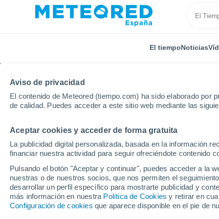
El tiempo
Noticias
Ví
Aviso de privacidad
El contenido de Meteored (tiempo.com) ha sido elaborado por pr
de calidad. Puedes acceder a este sitio web mediante las sigui
Aceptar cookies y acceder de forma gratuita
Inicio
Estados Unidos
Estado de Nueva York
W
La publicidad digital personalizada, basada en la información r
financiar nuestra actividad para seguir ofreciéndote contenido c
El Tiempo en Woodbou
Pulsando el botón "Aceptar y continuar", puedes acceder a la w
nuestras o de nuestros socios, que nos permiten el seguimiento
01:06
Viernes
desarrollar un perfil específico para mostrarte publicidad y co
más información en nuestra
Política de Cookies
y retirar en cu
Configuración de cookies
que aparece disponible en el pie de n
Cielo despejado