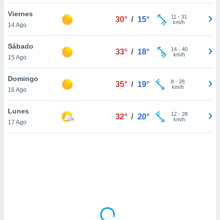
uedes
uestro sitio
Viernes
11
-
31
30°
/
15°
.com. En
km/h
14 Ago
te
 de que
Sábado
talarán
14
-
40
33°
/
18°
km/h
15 Ago
e sean
para
a
Domingo
8
-
28
35°
/
19°
por el sitio
km/h
16 Ago
o se
cookies para
Lunes
12
-
28
32°
/
20°
km/h
17 Ago
nto ni para
licidad o
ado, aunque
sualizar
general no
ada. Puedes
 instalación
y acceder a
io web a
ste abono