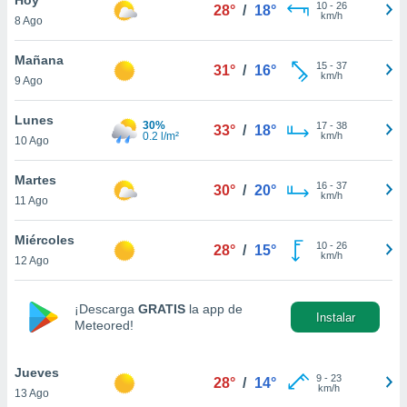
10
-
26
28°
/
18°
km/h
8 Ago
do en
 mismo.
sultar más
Mañana
15
-
37
31°
/
16°
 en nuestra
km/h
9 Ago
 Cookies
y
ualquier
Lunes
30%
17
-
38
33°
/
18°
0.2 l/m²
km/h
10 Ago
ento
 botón
ación de
Martes
16
-
37
30°
/
20°
kies
km/h
11 Ago
 disponible
e nuestra
Miércoles
10
-
26
.
28°
/
15°
km/h
12 Ago
IVAMENTE,
¡Descarga
GRATIS
la app de
Instalar
Meteored!
as
 a cookies
Jueves
 no aceptar
9
-
23
28°
/
14°
km/h
13 Ago
ón de