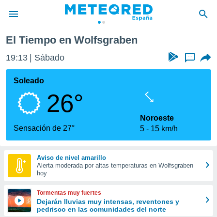
El Tiempo en Wolfsgraben
privacidad
19:13
Sábado
...
o de
tiempo.com)
borado por
Soleado
es para
26°
ue la
 que se
e calidad.
Noroeste
eder a este
Sensación de 27°
5
15 km/h
ediante las
opciones:
Aviso de nivel amarillo
ookies y
Alerta moderada por altas temperaturas en Wolfsgraben
e forma
hoy
d digital
Tormentas muy fuertes
ada, basada
Dejarán lluvias muy intensas, reventones y
pedrisco en las comunidades del norte
mación