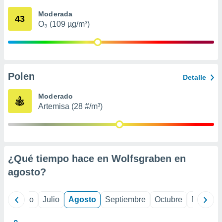
 seleccionar
o.
Moderada
43
O₃ (109 µg/m³)
calización
precisa e
ión mediante
, publicidad
Polen
Detalle
dos,
 publicidad
Moderado
,
Artemisa (28 #/m³)
ón de
 desarrollo
s.
tros 1199
ios
¿Qué tiempo hace en Wolfsgraben en
agosto
?
yo
Junio
Julio
Agosto
Septiembre
Octubre
Noviemb