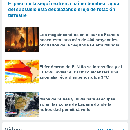
El peso de la sequía extrema: cómo bombear agua
del subsuelo está desplazando el eje de rotación
terrestre
Los megaincendios en el sur de Francia
hacen estallar a más de 400 proyectiles
olvidados de la Segunda Guerra Mundial
El fenómeno de El Niño se intensifica y el
ECMWF avisa: el Pacífico alcanzará una
anomalía récord superior a los 3 ºC
Mapa de nubes y lluvia para el eclipse
solar: las zonas de España donde la
nubosidad permitirá verlo
Vídeos