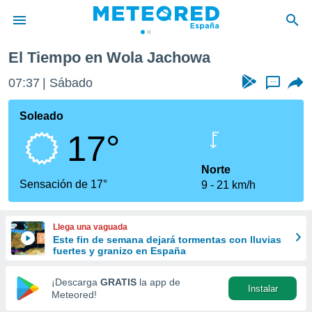
El Tiempo en Wola Jachowa
privacidad
07:37
Sábado
...
o de
tiempo.com)
borado por
Soleado
es para
17°
ue la
 que se
e calidad.
Norte
eder a este
Sensación de 17°
9
21 km/h
ediante las
opciones:
Llega una vaguada
ookies y
Este fin de semana dejará tormentas con lluvias
e forma
fuertes y granizo en España
d digital
¡Descarga
GRATIS
la app de
Instalar
ada, basada
Meteored!
mación