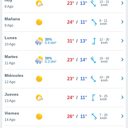
13
-
31
23°
/
13°
km/h
8 Ago
do en
 mismo.
sultar más
Mañana
8
-
21
24°
/
11°
 en nuestra
km/h
9 Ago
 Cookies
y
ualquier
Lunes
30%
12
-
30
31°
/
13°
0.4 l/m²
km/h
10 Ago
ento
 botón
ación de
Martes
30%
19
-
42
23°
/
14°
kies
0.3 l/m²
km/h
11 Ago
 disponible
e nuestra
Miércoles
10
-
28
.
23°
/
11°
km/h
12 Ago
IVAMENTE,
Jueves
9
-
25
24°
/
11°
km/h
13 Ago
as
 a cookies
Viernes
7
-
20
26°
/
11°
km/h
 no aceptar
14 Ago
ón de