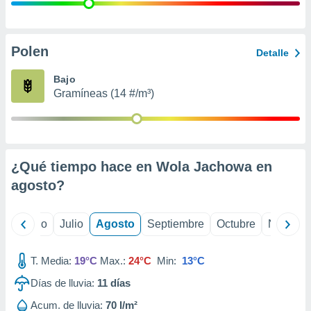
 seleccionar
o.
calización
precisa e
Polen
Detalle
ión mediante
Bajo
, publicidad
Gramíneas (14 #/m³)
dos,
 publicidad
,
ón de
¿Qué tiempo hace en Wola Jachowa en
 desarrollo
s.
agosto
?
tros 1199
ios
yo
Junio
Julio
Agosto
Septiembre
Octubre
Noviemb
T. Media:
19°C
Max.:
24°C
Min:
13°C
Días de lluvia:
11
días
Acum. de lluvia:
70 l/m²