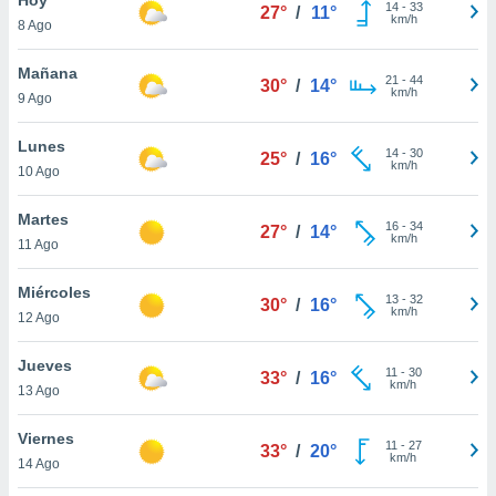
14
-
33
27°
/
11°
km/h
8 Ago
do en
 mismo.
sultar más
Mañana
21
-
44
30°
/
14°
 en nuestra
km/h
9 Ago
 Cookies
y
ualquier
Lunes
14
-
30
25°
/
16°
km/h
10 Ago
ento
 botón
ación de
Martes
16
-
34
27°
/
14°
kies
km/h
11 Ago
 disponible
e nuestra
Miércoles
13
-
32
.
30°
/
16°
km/h
12 Ago
IVAMENTE,
Jueves
11
-
30
33°
/
16°
km/h
13 Ago
as
 a cookies
Viernes
11
-
27
33°
/
20°
km/h
 no aceptar
14 Ago
ón de