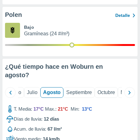
 seleccionar
o.
Polen
Detalle
calización
precisa e
Bajo
ión mediante
Gramíneas (24 #/m³)
, publicidad
dos,
 publicidad
,
¿Qué tiempo hace en Woburn en
ón de
agosto
?
 desarrollo
s.
tros 1199
yo
Junio
Julio
Agosto
Septiembre
Octubre
Noviemb
ios
T. Media:
17°C
Max.:
21°C
Min:
13°C
Días de lluvia:
12
días
Acum. de lluvia:
67 l/m²
Viento medio:
14 km/h