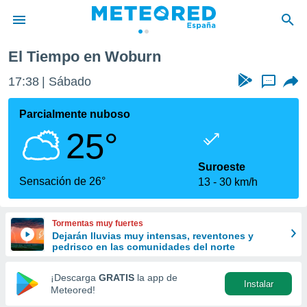
El Tiempo en Woburn
privacidad
17:38
Sábado
...
o de
tiempo.com)
borado por
Parcialmente nuboso
es para
25°
ue la
 que se
e calidad.
Suroeste
eder a este
Sensación de 26°
13
30 km/h
ediante las
opciones:
Tormentas muy fuertes
ookies y
Dejarán lluvias muy intensas, reventones y
e forma
pedrisco en las comunidades del norte
d digital
¡Descarga
GRATIS
la app de
Instalar
ada, basada
Meteored!
mación