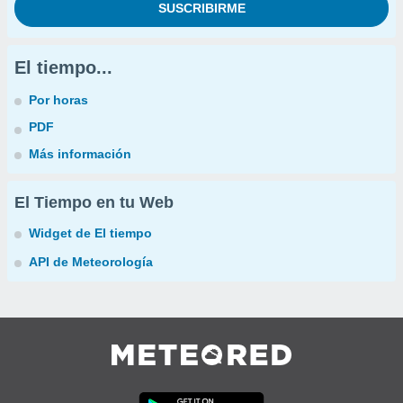
El tiempo...
Por horas
PDF
Más información
El Tiempo en tu Web
Widget de El tiempo
API de Meteorología