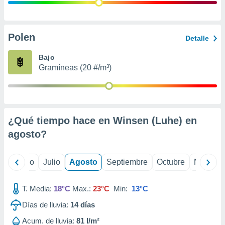
 seleccionar
o.
calización
precisa e
Polen
Detalle
ión mediante
Bajo
, publicidad
Gramíneas (20 #/m³)
dos,
 publicidad
,
ón de
¿Qué tiempo hace en Winsen (Luhe) en
 desarrollo
s.
agosto
?
tros 1199
ios
yo
Junio
Julio
Agosto
Septiembre
Octubre
Noviemb
T. Media:
18°C
Max.:
23°C
Min:
13°C
Días de lluvia:
14
días
Acum. de lluvia:
81 l/m²