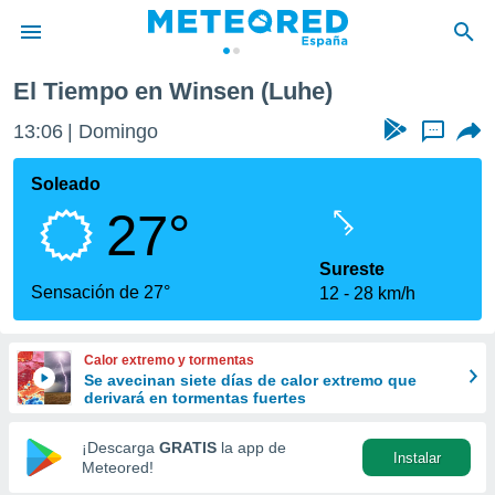
El Tiempo en Winsen (Luhe)
privacidad
13:06
Domingo
...
o de
tiempo.com)
borado por
Soleado
es para
27°
ue la
 que se
e calidad.
Sureste
eder a este
Sensación de 27°
12
28 km/h
ediante las
opciones:
Calor extremo y tormentas
ookies y
Se avecinan siete días de calor extremo que
e forma
derivará en tormentas fuertes
d digital
¡Descarga
GRATIS
la app de
Instalar
ada, basada
Meteored!
mación