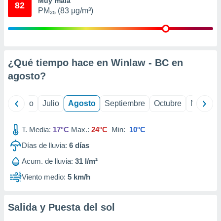
Muy mala
 seleccionar
82
o.
PM₂₅ (83 µg/m³)
calización
precisa e
ión mediante
¿Qué tiempo hace en Winlaw - BC en
, publicidad
agosto
?
dos,
 publicidad
,
yo
Junio
Julio
Agosto
Septiembre
Octubre
Noviemb
ón de
 desarrollo
s.
T. Media:
17°C
Max.:
24°C
Min:
10°C
tros 1199
Días de lluvia:
6
días
ios
Acum. de lluvia:
31 l/m²
Viento medio:
5 km/h
Salida y Puesta del sol