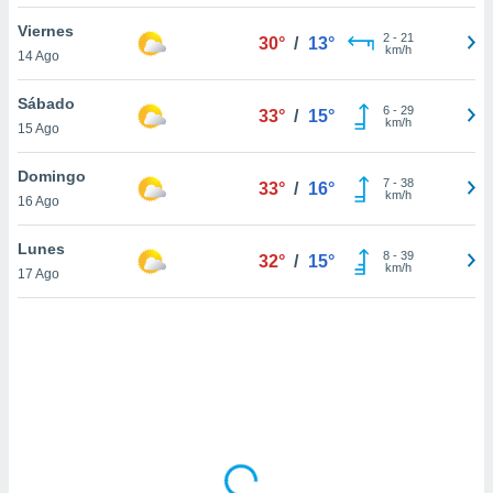
uedes
uestro sitio
Viernes
2
-
21
30°
/
13°
.com. En
km/h
14 Ago
te
 de que
Sábado
talarán
6
-
29
33°
/
15°
km/h
15 Ago
e sean
para
a
Domingo
7
-
38
33°
/
16°
por el sitio
km/h
16 Ago
o se
cookies para
Lunes
8
-
39
32°
/
15°
km/h
17 Ago
nto ni para
licidad o
ado, aunque
sualizar
general no
ada. Puedes
 instalación
y acceder a
io web a
ste abono