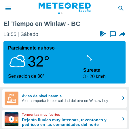
El Tiempo en Winlaw - BC
privacidad
13:55
Sábado
...
o de
tiempo.com)
borado por
Parcialmente nuboso
es para
32°
ue la
 que se
e calidad.
Sureste
eder a este
Sensación de 30°
3
20 km/h
ediante las
opciones:
ookies y
Aviso de nivel naranja
Alerta importante por calidad del aire en Winlaw hoy
e forma
d digital
Tormentas muy fuertes
ada, basada
Dejarán lluvias muy intensas, reventones y
pedrisco en las comunidades del norte
mación