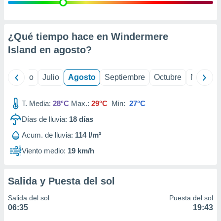
 seleccionar
o.
calización
precisa e
¿Qué tiempo hace en Windermere
ión mediante
Island en
agosto
?
, publicidad
yo
Junio
Julio
Agosto
Septiembre
Octubre
Noviemb
dos,
 publicidad
,
T. Media:
28°C
Max.:
29°C
Min:
27°C
ón de
Días de lluvia:
18
días
 desarrollo
s.
Acum. de lluvia:
114 l/m²
tros 1199
Viento medio:
19 km/h
ios
Salida y Puesta del sol
Salida del sol
Puesta del sol
06:35
19:43