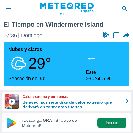
El Tiempo en Windermere Island
privacidad
07:36
Domingo
...
o de
tiempo.com)
borado por
Nubes y claros
es para
29°
ue la
 que se
e calidad.
Este
eder a este
Sensación de 33°
26
34 km/h
ediante las
opciones:
Calor extremo y tormentas
ookies y
Se avecinan siete días de calor extremo que
e forma
derivará en tormentas fuertes
d digital
¡Descarga
GRATIS
la app de
Instalar
ada, basada
Meteored!
mación