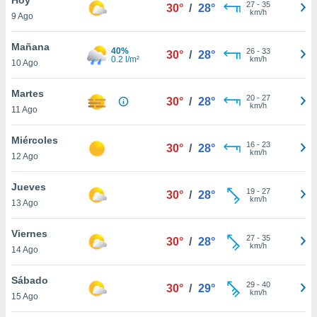
27
-
35
30°
/
28°
km/h
9 Ago
do en
 mismo.
sultar más
Mañana
40%
26
-
33
30°
/
28°
 en nuestra
0.2 l/m²
km/h
10 Ago
 Cookies
y
ualquier
Martes
20
-
27
30°
/
28°
km/h
11 Ago
ento
 botón
ación de
Miércoles
16
-
23
30°
/
28°
kies
km/h
12 Ago
 disponible
e nuestra
Jueves
19
-
27
.
30°
/
28°
km/h
13 Ago
IVAMENTE,
Viernes
27
-
35
30°
/
28°
km/h
14 Ago
as
 a cookies
Sábado
29
-
40
30°
/
29°
km/h
 no aceptar
15 Ago
ón de