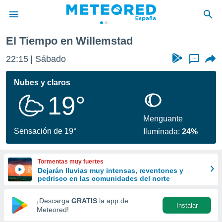
El Tiempo en Willemstad
privacidad
22:15
Sábado
...
o de
tiempo.com)
borado por
Nubes y claros
es para
19°
ue la
 que se
e calidad.
Menguante
eder a este
Sensación de 19°
Iluminada:
24%
ediante las
opciones:
Tormentas muy fuertes
ookies y
Dejarán lluvias muy intensas, reventones y
e forma
pedrisco en las comunidades del norte
d digital
¡Descarga
GRATIS
la app de
Instalar
ada, basada
Meteored!
mación