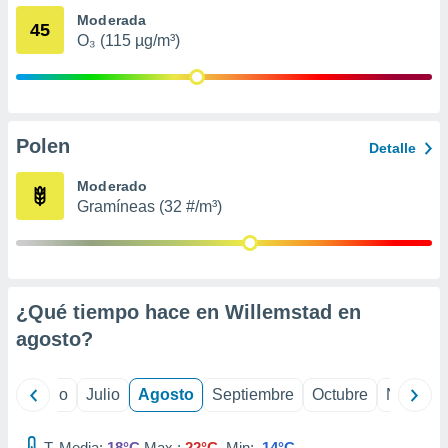
 seleccionar
Moderada
o.
45
O₃ (115 µg/m³)
calización
precisa e
ión mediante
, publicidad
Polen
Detalle
dos,
 publicidad
Moderado
,
Gramíneas (32 #/m³)
ón de
 desarrollo
s.
tros 1199
¿Qué tiempo hace en Willemstad en
ios
agosto
?
yo
Junio
Julio
Agosto
Septiembre
Octubre
Noviemb
T. Media:
18°C
Max.:
22°C
Min:
14°C