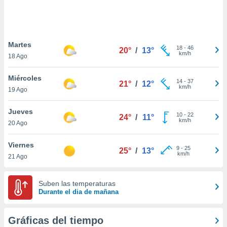
 botón
.
nto,
Martes
18
-
46
20°
/
13°
km/h
18 Ago
cios
kies,
Miércoles
ores únicos
14
-
37
21°
/
12°
km/h
19 Ago
as similares
nar,
rocesar
Jueves
10
-
22
24°
/
11°
onales como
km/h
20 Ago
 este sitio
recciones IP
Viernes
ficadores de
9
-
25
25°
/
13°
km/h
21 Ago
 posible
s
 traten tus
Suben las temperaturas
nales en
Durante el dia de mañana
 interés
go a lo que
nerte. Para
Gráficas del tiempo
retirar su