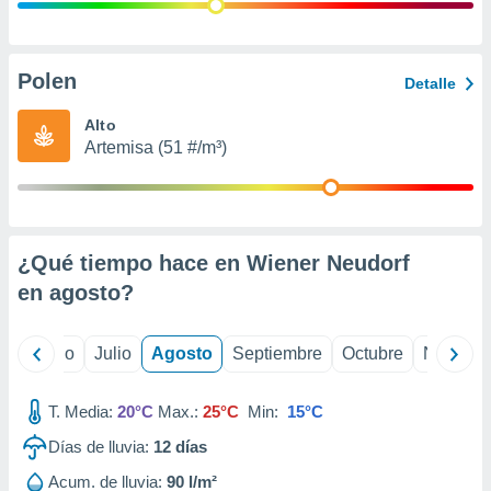
 seleccionar
o.
calización
precisa e
Polen
Detalle
ión mediante
Alto
, publicidad
Artemisa (51 #/m³)
dos,
 publicidad
,
ón de
¿Qué tiempo hace en Wiener Neudorf
 desarrollo
s.
en
agosto
?
tros 1199
ios
yo
Junio
Julio
Agosto
Septiembre
Octubre
Noviemb
T. Media:
20°C
Max.:
25°C
Min:
15°C
Días de lluvia:
12
días
Acum. de lluvia:
90 l/m²