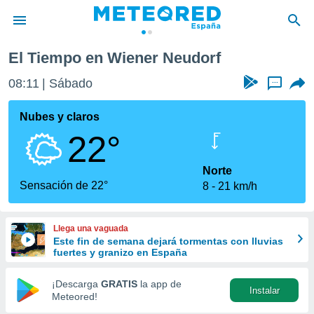
El Tiempo en Wiener Neudorf
privacidad
08:11
Sábado
...
o de
tiempo.com)
borado por
Nubes y claros
es para
22°
ue la
 que se
e calidad.
Norte
eder a este
Sensación de 22°
8
21 km/h
ediante las
opciones:
Llega una vaguada
ookies y
Este fin de semana dejará tormentas con lluvias
e forma
fuertes y granizo en España
d digital
¡Descarga
GRATIS
la app de
Instalar
ada, basada
Meteored!
mación