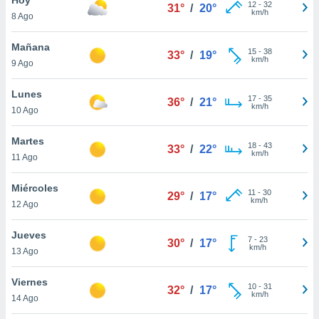
12
-
32
31°
/
20°
km/h
8 Ago
do en
 mismo.
sultar más
Mañana
15
-
38
33°
/
19°
 en nuestra
km/h
9 Ago
 Cookies
y
ualquier
Lunes
17
-
35
36°
/
21°
km/h
10 Ago
ento
 botón
ación de
Martes
18
-
43
33°
/
22°
kies
km/h
11 Ago
 disponible
e nuestra
Miércoles
11
-
30
.
29°
/
17°
km/h
12 Ago
IVAMENTE,
Jueves
7
-
23
30°
/
17°
km/h
13 Ago
as
 a cookies
Viernes
10
-
31
32°
/
17°
km/h
 no aceptar
14 Ago
ón de