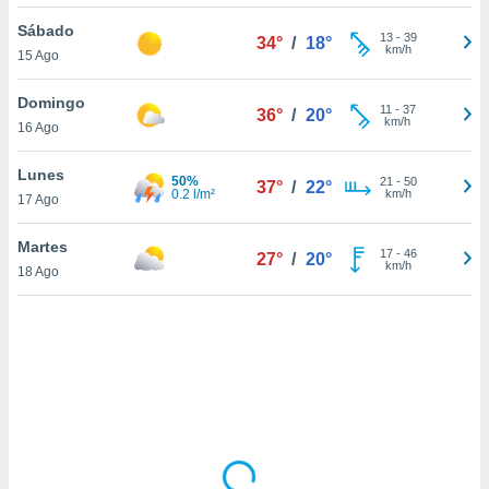
uedes
uestro sitio
Sábado
13
-
39
34°
/
18°
.com. En
km/h
15 Ago
te
 de que
Domingo
talarán
11
-
37
36°
/
20°
km/h
16 Ago
e sean
para
a
Lunes
50%
21
-
50
37°
/
22°
por el sitio
0.2 l/m²
km/h
17 Ago
o se
cookies para
Martes
17
-
46
27°
/
20°
km/h
18 Ago
nto ni para
licidad o
ado, aunque
sualizar
general no
ada. Puedes
 instalación
y acceder a
io web a
ste abono