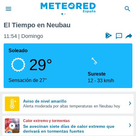
El Tiempo en Neubau
privacidad
11:54
Domingo
...
o de
tiempo.com)
borado por
Soleado
es para
29°
ue la
 que se
e calidad.
Sureste
eder a este
Sensación de 27°
12
33 km/h
ediante las
opciones:
ookies y
Aviso de nivel amarillo
Alerta moderada por altas temperaturas en Neubau hoy
e forma
d digital
Calor extremo y tormentas
ada, basada
Se avecinan siete días de calor extremo que
derivará en tormentas fuertes
mación