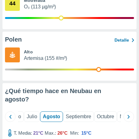
Moderada
 seleccionar
44
o.
O₃ (113 µg/m³)
calización
precisa e
ión mediante
Polen
, publicidad
Detalle
dos,
Alto
 publicidad
Artemisa (155 #/m³)
,
ón de
 desarrollo
s.
¿Qué tiempo hace en Neubau en
tros 1199
ios
agosto
?
yo
Junio
Julio
Agosto
Septiembre
Octubre
Noviemb
T. Media:
21°C
Max.:
26°C
Min:
15°C