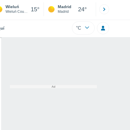
Wieluń
Madrid
Barcelona
15°
24°
Wieluń County
Madrid
Barcelona
°C
uí