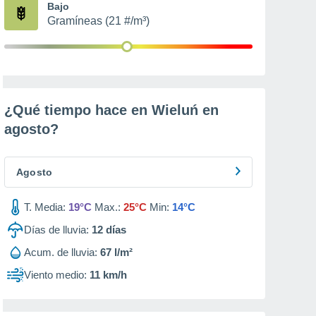
Bajo
Gramíneas (21 #/m³)
¿Qué tiempo hace en Wieluń en
agosto
?
Agosto
T. Media:
19°C
Max.:
25°C
Min:
14°C
Días de lluvia:
12
días
Acum. de lluvia:
67 l/m²
Viento medio:
11 km/h