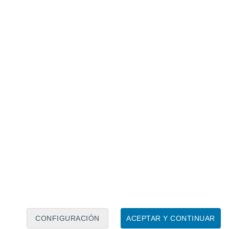
Calendario lunar
Lun
Mar
Mié
Jue
Vie
Sáb
Dom
8
9
10
11
12
13
14
15
16
17
18
19
20
21
CONFIGURACIÓN
ACEPTAR Y CONTINUAR