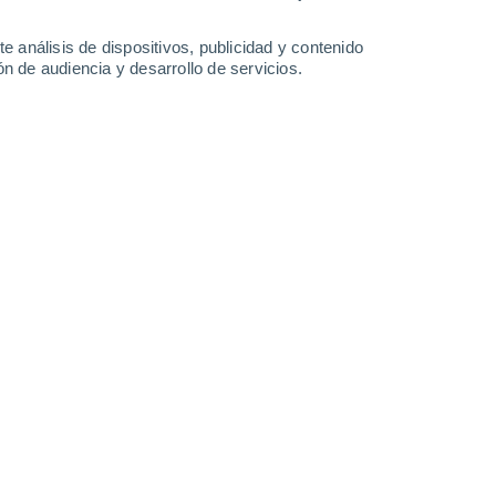
23°
/
15°
24°
/
11°
26°
/
11°
28°
/
12°
e análisis de dispositivos, publicidad y contenido
n de audiencia y desarrollo de servicios.
-
42
km/h
11
-
28
km/h
11
-
26
km/h
8
-
21
km/h
Norte
0 Bajo
7
-
14 km/h
FPS:
no
Norte
1 Bajo
8
-
18 km/h
FPS:
no
Norte
2 Bajo
8
-
21 km/h
FPS:
no
Noroeste
4 Medio
10
-
25 km/h
FPS:
6-10