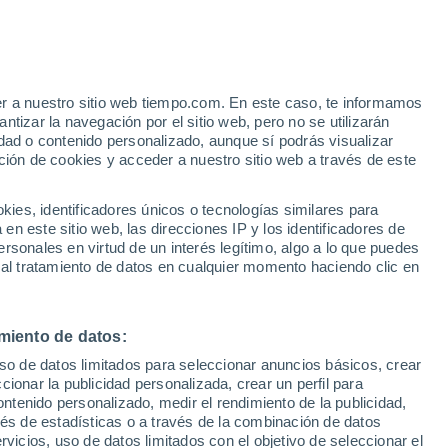
er a nuestro sitio web tiempo.com. En este caso, te informamos
h
tizar la navegación por el sitio web, pero no se utilizarán
dad o contenido personalizado, aunque sí podrás visualizar
ción de cookies y acceder a nuestro sitio web a través de este
ias
es, identificadores únicos o tecnologías similares para
n este sitio web, las direcciones IP y los identificadores de
rsonales en virtud de un interés legítimo, algo a lo que puedes
e nubosidad
Radar de lluvia
Satélites
Modelos
 al tratamiento de datos en cualquier momento haciendo clic en
miento de datos:
Martes
Miércoles
Jueves
Viernes
uso de datos limitados para seleccionar anuncios básicos, crear
11 Ago
12 Ago
13 Ago
14 Ago
ccionar la publicidad personalizada, crear un perfil para
ontenido personalizado, medir el rendimiento de la publicidad,
vés de estadísticas o a través de la combinación de datos
rvicios, uso de datos limitados con el objetivo de seleccionar el