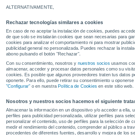
15°
ALTERNATIVAMENTE,
Rechazar tecnologías similares a cookies
Norte
En caso de no aceptar la instalación de cookies, puedes acced
Sensación de 15°
7
-
14 km/
de que solo se instalarán cookies que sean necesarias para garan
cookies para analizar el comportamiento ni para mostrar publici
publicidad general no personalizada. Puedes rechazar la instala
abono pulsando el botón "Rechazar".
Llega una vaguada
Este fin de semana dejará tormentas con lluv
Con su consentimiento, nosotros y
nuestros socios
usamos cooki
fuertes y granizo en España
almacenar, acceder y procesar datos personales como su visita e
cookies. Es posible que algunos proveedores traten tus datos pe
El Tiempo 1 - 7 días
Por horas
Actualidad
Mapa d
oponerte. Para ello, puede retirar su consentimiento u oponerse
"Configurar"
o en nuestra
Política de Cookies
en este sitio web.
Nosotros y nuestros socios hacemos el siguiente trata
Mañana
Lunes
Hoy
Almacenar la información en un dispositivo y/o acceder a ella, 
9 Ago
10 Ago
8 Ago
perfiles para publicidad personalizada, utilizar perfiles para sele
personalizar el contenido, uso de perfiles para la selección de c
medir el rendimiento del contenido, comprender al público a tra
procedentes de diferentes fuentes, desarrollo y mejora de los se
50%