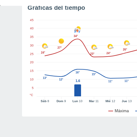
Gráficas del tiempo
45
40
34°
35
30
27°
26°
24°
24°
25
23°
20
15
16°
15°
13°
10
12°
1.6
11°
11°
5
°C
Sáb
8
Dom
9
Lun
10
Mar
11
Mié
12
Jue
13
Máxima