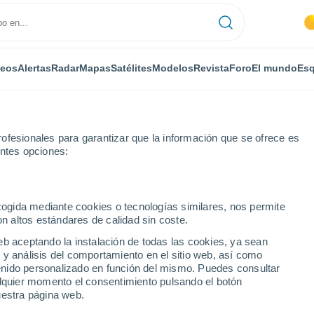
deos
Alertas
Radar
Mapas
Satélites
Modelos
Revista
Foro
El mundo
Esq
ofesionales para garantizar que la información que se ofrece es
entes opciones:
ecogida mediante cookies o tecnologías similares, nos permite
on altos estándares de calidad sin coste.
eb aceptando la instalación de todas las cookies, ya sean
 y análisis del comportamiento en el sitio web, así como
...
ntenido personalizado en función del mismo. Puedes consultar
alquier momento el consentimiento pulsando el botón
Por horas
uestra página web.
Cielos nubosos en las próximas
horas