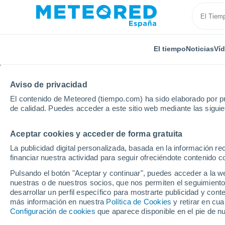
El tiempo
Noticias
Ví
Aviso de privacidad
El contenido de Meteored (tiempo.com) ha sido elaborado por pr
de calidad. Puedes acceder a este sitio web mediante las sigui
Aceptar cookies y acceder de forma gratuita
Inicio
Polonia
Voivodato de Łódź
Wieluń
La publicidad digital personalizada, basada en la información r
financiar nuestra actividad para seguir ofreciéndote contenido c
El Tiempo en Wieluń
Pulsando el botón "Aceptar y continuar", puedes acceder a la w
nuestras o de nuestros socios, que nos permiten el seguimiento
06:49
Sábado
desarrollar un perfil específico para mostrarte publicidad y co
más información en nuestra
Política de Cookies
y retirar en cu
Configuración de cookies
que aparece disponible en el pie de n
Soleado