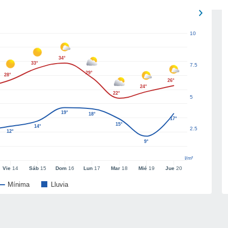
10
34°
33°
7.5
29°
28°
26°
24°
22°
5
19°
18°
17°
15°
14°
2.5
12°
9°
l/m²
Vie
14
Sáb
15
Dom
16
Lun
17
Mar
18
Mié
19
Jue
20
Mínima
Lluvia