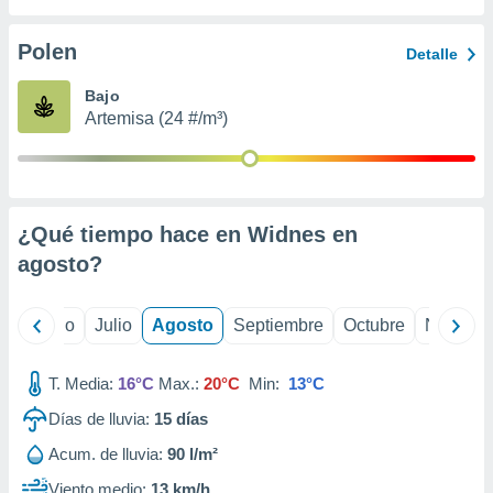
 seleccionar
o.
Polen
Detalle
calización
precisa e
Bajo
ión mediante
Artemisa (24 #/m³)
, publicidad
dos,
 publicidad
,
¿Qué tiempo hace en Widnes en
ón de
agosto
?
 desarrollo
s.
tros 1199
yo
Junio
Julio
Agosto
Septiembre
Octubre
Noviemb
ios
T. Media:
16°C
Max.:
20°C
Min:
13°C
Días de lluvia:
15
días
Acum. de lluvia:
90 l/m²
Viento medio:
13 km/h