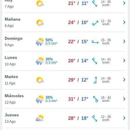
14
-
35
21°
/
11°
km/h
7 Ago
do en
 mismo.
sultar más
Mañana
12
-
32
24°
/
10°
 en nuestra
km/h
8 Ago
 Cookies
y
ualquier
Domingo
50%
15
-
35
22°
/
15°
0.5 l/m²
km/h
9 Ago
ento
 botón
ación de
Lunes
30%
14
-
31
20°
/
14°
kies
0.3 l/m²
km/h
10 Ago
 disponible
e nuestra
Martes
14
-
35
.
29°
/
12°
km/h
11 Ago
IVAMENTE,
Miércoles
30%
18
-
42
31°
/
17°
0.3 l/m²
km/h
12 Ago
as
 a cookies
Jueves
12
-
36
28°
/
18°
km/h
 no aceptar
13 Ago
ón de