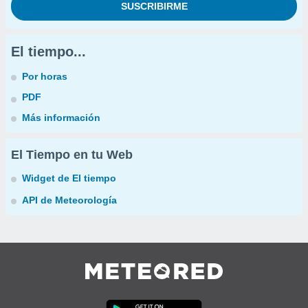
El tiempo...
Por horas
PDF
Más información
El Tiempo en tu Web
Widget de El tiempo
API de Meteorología