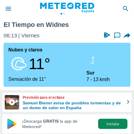
El Tiempo en Widnes
privacidad
06:13
Viernes
...
o de
tiempo.com)
borado por
Nubes y claros
es para
11°
ue la
 que se
e calidad.
Sur
eder a este
Sensación de 11°
7
13 km/h
ediante las
opciones:
Previsión para el eclipse
ookies y
Samuel Biener avisa de posibles tormentas y de
e forma
un domo de calor en España
d digital
¡Descarga
GRATIS
la app de
Instalar
ada, basada
Meteored!
mación