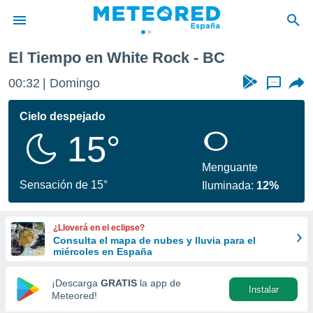
El Tiempo en White Rock - BC
privacidad
00:32
Domingo
...
o de
tiempo.com)
borado por
Cielo despejado
es para
15°
ue la
 que se
e calidad.
Menguante
eder a este
Sensación de 15°
Iluminada:
12%
ediante las
opciones:
¿Lloverá en el eclipse?
ookies y
Consulta el mapa de nubes y lluvia para el
e forma
miércoles en España
d digital
¡Descarga
GRATIS
la app de
Instalar
ada, basada
Meteored!
mación