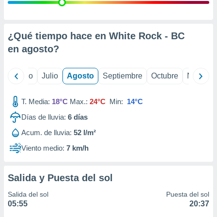
 seleccionar
o.
calización
precisa e
¿Qué tiempo hace en White Rock - BC
ión mediante
en
agosto
?
, publicidad
yo
Junio
Julio
Agosto
Septiembre
Octubre
Noviemb
dos,
 publicidad
,
T. Media:
18°C
Max.:
24°C
Min:
14°C
ón de
Días de lluvia:
6
días
 desarrollo
s.
Acum. de lluvia:
52 l/m²
tros 1199
Viento medio:
7 km/h
ios
Salida y Puesta del sol
Salida del sol
Puesta del sol
05:55
20:37