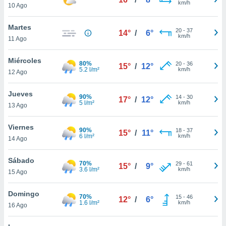
km/h
10 Ago
do en
 mismo.
Martes
20
-
37
sultar más
14°
/
6°
km/h
11 Ago
 en nuestra
 Cookies
y
Miércoles
ualquier
80%
20
-
36
15°
/
12°
5.2 l/m²
km/h
12 Ago
ento
 botón
Jueves
90%
14
-
30
17°
/
12°
ación de
5 l/m²
km/h
13 Ago
kies
 disponible
Viernes
e nuestra
90%
18
-
37
15°
/
11°
6 l/m²
km/h
.
14 Ago
IVAMENTE,
Sábado
70%
29
-
61
15°
/
9°
3.6 l/m²
km/h
15 Ago
as
Domingo
 a cookies
70%
15
-
46
12°
/
6°
1.6 l/m²
km/h
16 Ago
 no aceptar
ón de