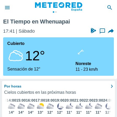
El Tiempo en Whenuapai
privacidad
17:42
Sábado
...
o de
tiempo.com)
borado por
Cubierto
es para
12°
ue la
 que se
e calidad.
Noreste
eder a este
Sensación de 12°
11
23 km/h
ediante las
opciones:
Por horas
ookies y
e forma
Cielos cubiertos en las próximas horas
3:00
14:00
15:00
16:00
17:00
18:00
19:00
20:00
21:00
22:00
23:00
24:00
d digital
ada, basada
13°
14°
14°
14°
13°
12°
12°
11°
11°
11°
11°
12°
mación