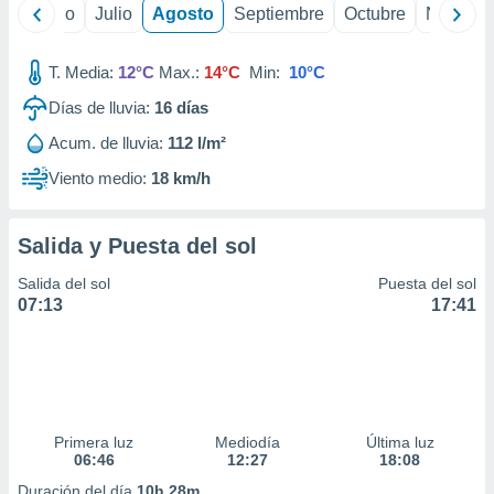
 seleccionar
yo
Junio
Julio
Agosto
Septiembre
Octubre
Noviemb
o.
calización
T. Media:
12°C
Max.:
14°C
Min:
10°C
precisa e
ión mediante
Días de lluvia:
16
días
, publicidad
Acum. de lluvia:
112 l/m²
Viento medio:
18 km/h
dos,
 publicidad
,
Salida y Puesta del sol
ón de
 desarrollo
Salida del sol
Puesta del sol
s.
07:13
17:41
tros 1199
ios
Primera luz
Mediodía
Última luz
06:46
12:27
18:08
Duración del día
10h 28m