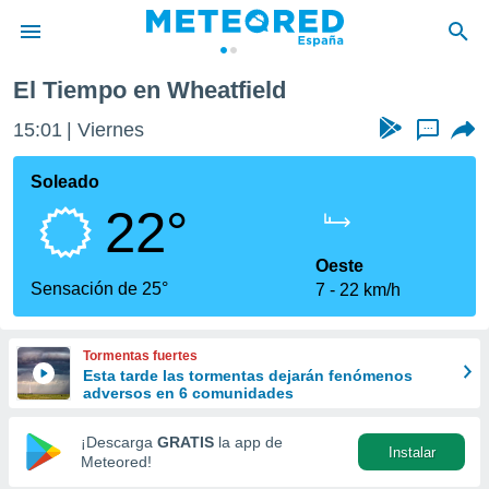
El Tiempo en Wheatfield
privacidad
15:01
Viernes
...
o de
tiempo.com)
borado por
Soleado
es para
22°
ue la
 que se
e calidad.
Oeste
eder a este
Sensación de 25°
7
22 km/h
ediante las
opciones:
Tormentas fuertes
ookies y
Esta tarde las tormentas dejarán fenómenos
e forma
adversos en 6 comunidades
d digital
¡Descarga
GRATIS
la app de
Instalar
ada, basada
Meteored!
mación