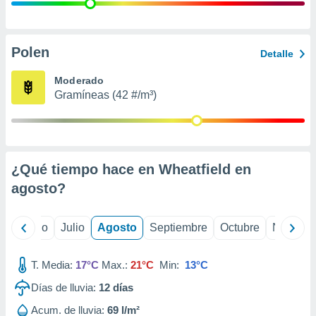
 seleccionar
o.
calización
precisa e
Polen
Detalle
ión mediante
Moderado
, publicidad
Gramíneas (42 #/m³)
dos,
 publicidad
,
ón de
¿Qué tiempo hace en Wheatfield en
 desarrollo
s.
agosto
?
tros 1199
ios
yo
Junio
Julio
Agosto
Septiembre
Octubre
Noviemb
T. Media:
17°C
Max.:
21°C
Min:
13°C
Días de lluvia:
12
días
Acum. de lluvia:
69 l/m²