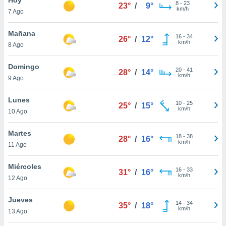
8
-
23
23°
/
9°
km/h
7 Ago
do en
 mismo.
sultar más
Mañana
16
-
34
26°
/
12°
 en nuestra
km/h
8 Ago
 Cookies
y
ualquier
Domingo
20
-
41
28°
/
14°
km/h
9 Ago
ento
 botón
ación de
Lunes
10
-
25
25°
/
15°
kies
km/h
10 Ago
 disponible
e nuestra
Martes
18
-
38
.
28°
/
16°
km/h
11 Ago
IVAMENTE,
Miércoles
16
-
33
31°
/
16°
km/h
12 Ago
as
 a cookies
Jueves
14
-
34
35°
/
18°
km/h
 no aceptar
13 Ago
ón de