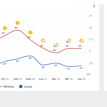
13
10
35°
32°
29°
7.5
23°
23°
23°
20°
5
18°
16°
2.5
14°
13°
12°
11°
11°
l/m²
Vie
14
Sáb
15
Dom
16
Lun
17
Mar
18
Mié
19
Jue
20
Mínima
Lluvia