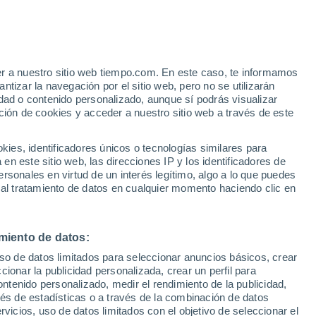
o
er a nuestro sitio web tiempo.com. En este caso, te informamos
tizar la navegación por el sitio web, pero no se utilizarán
dad o contenido personalizado, aunque sí podrás visualizar
ción de cookies y acceder a nuestro sitio web a través de este
es, identificadores únicos o tecnologías similares para
n este sitio web, las direcciones IP y los identificadores de
rsonales en virtud de un interés legítimo, algo a lo que puedes
e nubosidad
Radar de lluvia
Satélites
Modelos
 al tratamiento de datos en cualquier momento haciendo clic en
miento de datos:
Martes
Miércoles
Jueves
Viernes
uso de datos limitados para seleccionar anuncios básicos, crear
11 Ago
12 Ago
13 Ago
14 Ago
ccionar la publicidad personalizada, crear un perfil para
ontenido personalizado, medir el rendimiento de la publicidad,
vés de estadísticas o a través de la combinación de datos
rvicios, uso de datos limitados con el objetivo de seleccionar el