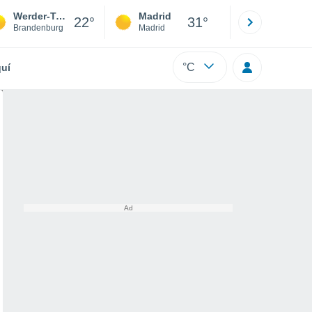
Werder-Teltow
Madrid
Barcelona
22°
31°
Brandenburg
Madrid
Barcelona
°C
uí