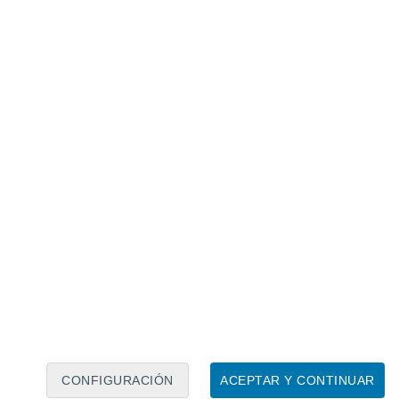
Calendario lunar
Lun
Mar
Mié
Jue
Vie
Sáb
Dom
8
9
10
11
12
13
14
15
16
17
18
19
20
21
CONFIGURACIÓN
ACEPTAR Y CONTINUAR