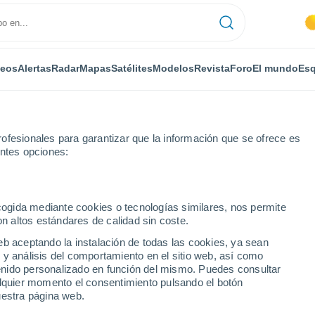
deos
Alertas
Radar
Mapas
Satélites
Modelos
Revista
Foro
El mundo
Esq
ofesionales para garantizar que la información que se ofrece es
entes opciones:
ecogida mediante cookies o tecnologías similares, nos permite
on altos estándares de calidad sin coste.
eltow
eb aceptando la instalación de todas las cookies, ya sean
 y análisis del comportamiento en el sitio web, así como
...
ntenido personalizado en función del mismo. Puedes consultar
alquier momento el consentimiento pulsando el botón
Por horas
uestra página web.
Intervalos nubosos en las
próximas horas