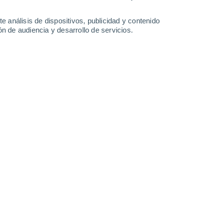
21°
/
13°
23°
/
10°
27°
/
11°
32°
/
14°
e análisis de dispositivos, publicidad y contenido
n de audiencia y desarrollo de servicios.
-
40
km/h
7
-
23
km/h
11
-
24
km/h
9
-
27
km/h
e agosto
Noreste
4 Medio
°
3
-
14 km/h
FPS:
6-10
Noreste
5 Medio
°
2
-
15 km/h
FPS:
6-10
Norte
5 Medio
°
2
-
15 km/h
FPS:
6-10
Norte
5 Medio
°
3
-
15 km/h
FPS:
6-10