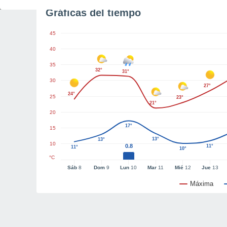
Gráficas del tiempo
45
40
35
32°
31°
30
27°
24°
25
23°
21°
20
17°
15
13°
13°
10
0.8
11°
11°
10°
°C
Sáb
8
Dom
9
Lun
10
Mar
11
Mié
12
Jue
13
Máxima