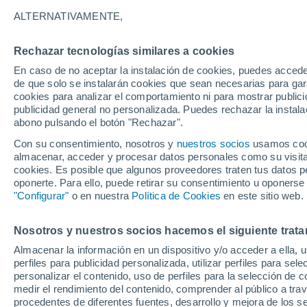
20°
ALTERNATIVAMENTE,
Rechazar tecnologías similares a cookies
UV
4 Medi
En caso de no aceptar la instalación de cookies, puedes acced
Sensación de 20°
FPS
6-10
de que solo se instalarán cookies que sean necesarias para garan
cookies para analizar el comportamiento ni para mostrar publici
publicidad general no personalizada. Puedes rechazar la instala
abono pulsando el botón "Rechazar".
Tormentas muy fuertes
Dejarán lluvias muy intensas, reventones y
Con su consentimiento, nosotros y
nuestros socios
usamos cooki
pedrisco en las comunidades del norte
almacenar, acceder y procesar datos personales como su visita e
cookies. Es posible que algunos proveedores traten tus datos pe
El Tiempo 1 - 7 días
Por horas
Actualidad
Mapa d
oponerte. Para ello, puede retirar su consentimiento u oponerse
"Configurar"
o en nuestra
Política de Cookies
en este sitio web.
Nosotros y nuestros socios hacemos el siguiente trata
Mañana
Lunes
Hoy
Almacenar la información en un dispositivo y/o acceder a ella, 
9 Ago
10 Ago
8 Ago
perfiles para publicidad personalizada, utilizar perfiles para sele
personalizar el contenido, uso de perfiles para la selección de c
medir el rendimiento del contenido, comprender al público a tra
procedentes de diferentes fuentes, desarrollo y mejora de los se
50%