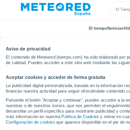
El tiempo
Noticias
Ví
Aviso de privacidad
El contenido de Meteored (tiempo.com) ha sido elaborado por pr
de calidad. Puedes acceder a este sitio web mediante las sigui
Aceptar cookies y acceder de forma gratuita
Inicio
Alemania
Brandeburgo
Werder-Teltow
La publicidad digital personalizada, basada en la información r
financiar nuestra actividad para seguir ofreciéndote contenido c
El Tiempo en Werder-T
Pulsando el botón "Aceptar y continuar", puedes acceder a la w
nuestras o de nuestros socios, que nos permiten el seguimiento
11:18
Sábado
desarrollar un perfil específico para mostrarte publicidad y co
más información en nuestra
Política de Cookies
y retirar en cu
Configuración de cookies
que aparece disponible en el pie de n
Soleado