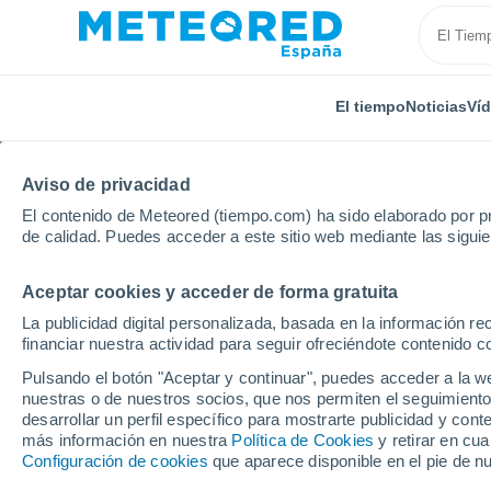
El tiempo
Noticias
Ví
Aviso de privacidad
El contenido de Meteored (tiempo.com) ha sido elaborado por pr
de calidad. Puedes acceder a este sitio web mediante las sigui
Aceptar cookies y acceder de forma gratuita
Inicio
Alemania
Brandeburgo
Wendisch Rietz
La publicidad digital personalizada, basada en la información r
financiar nuestra actividad para seguir ofreciéndote contenido c
El Tiempo en Wendisch
Pulsando el botón "Aceptar y continuar", puedes acceder a la w
nuestras o de nuestros socios, que nos permiten el seguimiento
21:15
Viernes
desarrollar un perfil específico para mostrarte publicidad y co
más información en nuestra
Política de Cookies
y retirar en cu
Configuración de cookies
que aparece disponible en el pie de n
Cubierto