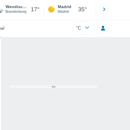
Wendisch Rietz
Madrid
Barcelona
17°
35°
Brandenburg
Madrid
Barcelona
°C
uí