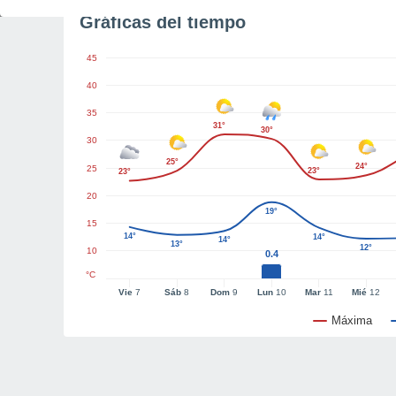
Gráficas del tiempo
45
40
35
31°
30°
30
25°
24°
25
23°
23°
20
19°
15
14°
14°
14°
13°
12°
10
0.4
°C
Vie
7
Sáb
8
Dom
9
Lun
10
Mar
11
Mié
12
Máxima