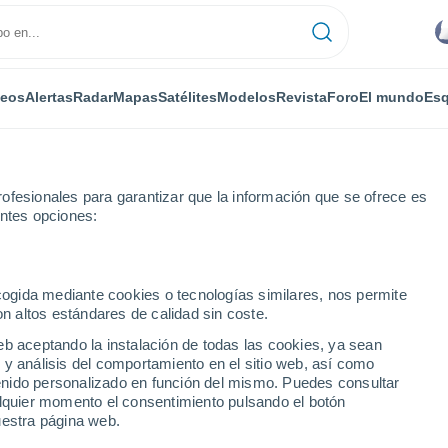
deos
Alertas
Radar
Mapas
Satélites
Modelos
Revista
Foro
El mundo
Esq
ofesionales para garantizar que la información que se ofrece es
entes opciones:
ecogida mediante cookies o tecnologías similares, nos permite
on altos estándares de calidad sin coste.
 Rietz
eb aceptando la instalación de todas las cookies, ya sean
 y análisis del comportamiento en el sitio web, así como
...
ntenido personalizado en función del mismo. Puedes consultar
alquier momento el consentimiento pulsando el botón
Por horas
uestra página web.
Intervalos nubosos en las
próximas horas