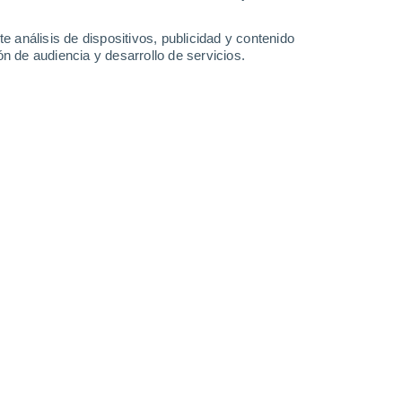
0.4 l/m²
30°
/
19°
23°
/
14°
24°
/
12°
28°
/
12°
e análisis de dispositivos, publicidad y contenido
n de audiencia y desarrollo de servicios.
-
46
km/h
17
-
39
km/h
8
-
23
km/h
11
-
28
km/h
de agosto
s
Noroeste
1 Bajo
°
14
-
32 km/h
FPS:
no
s
Noroeste
1 Bajo
°
14
-
29 km/h
FPS:
no
Noroeste
0 Bajo
°
14
-
32 km/h
FPS:
no
Norte
0 Bajo
°
7
-
29 km/h
FPS:
no