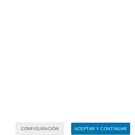
Calendario lunar
Lun
Mar
Mié
Jue
Vie
Sáb
Dom
7
8
9
10
11
12
13
14
15
16
17
18
19
20
CONFIGURACIÓN
ACEPTAR Y CONTINUAR