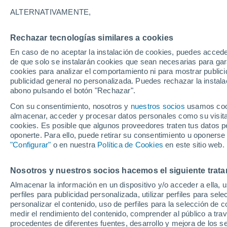
19°
ALTERNATIVAMENTE,
Rechazar tecnologías similares a cookies
Norte
En caso de no aceptar la instalación de cookies, puedes acced
Sensación de 19°
7
-
18 km/
de que solo se instalarán cookies que sean necesarias para garan
cookies para analizar el comportamiento ni para mostrar publici
publicidad general no personalizada. Puedes rechazar la instala
abono pulsando el botón "Rechazar".
Tormentas fuertes
Esta tarde las tormentas dejarán fenómenos
Con su consentimiento, nosotros y
nuestros socios
usamos cooki
adversos en 6 comunidades
almacenar, acceder y procesar datos personales como su visita e
cookies. Es posible que algunos proveedores traten tus datos pe
El Tiempo 1 - 7 días
Por horas
Actualidad
Mapa de
oponerte. Para ello, puede retirar su consentimiento u oponerse
"Configurar"
o en nuestra
Política de Cookies
en este sitio web.
Nosotros y nuestros socios hacemos el siguiente trata
Mañana
Domingo
Hoy
Almacenar la información en un dispositivo y/o acceder a ella, 
8 Ago
9 Ago
7 Ago
perfiles para publicidad personalizada, utilizar perfiles para sele
personalizar el contenido, uso de perfiles para la selección de c
medir el rendimiento del contenido, comprender al público a tra
procedentes de diferentes fuentes, desarrollo y mejora de los se