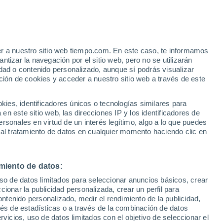
er a nuestro sitio web tiempo.com. En este caso, te informamos
h
tizar la navegación por el sitio web, pero no se utilizarán
dad o contenido personalizado, aunque sí podrás visualizar
ción de cookies y acceder a nuestro sitio web a través de este
es, identificadores únicos o tecnologías similares para
n este sitio web, las direcciones IP y los identificadores de
rsonales en virtud de un interés legítimo, algo a lo que puedes
 lluvia
Radar de lluvia
Satélites
Modelos
 al tratamiento de datos en cualquier momento haciendo clic en
miento de datos:
Lunes
Martes
Miércoles
Jueves
uso de datos limitados para seleccionar anuncios básicos, crear
10 Ago
11 Ago
12 Ago
13 Ago
ccionar la publicidad personalizada, crear un perfil para
ontenido personalizado, medir el rendimiento de la publicidad,
vés de estadísticas o a través de la combinación de datos
rvicios, uso de datos limitados con el objetivo de seleccionar el
60%