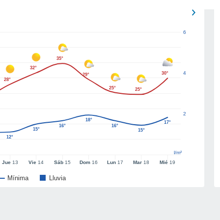
6
35°
32°
4
30°
29°
28°
25°
25°
2
18°
17°
16°
16°
15°
15°
12°
l/m²
Jue
13
Vie
14
Sáb
15
Dom
16
Lun
17
Mar
18
Mié
19
Mínima
Lluvia