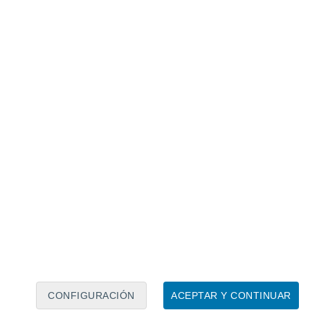
Calendario lunar
Lun
Mar
Mié
Jue
Vie
Sáb
Dom
7
8
9
10
11
12
13
14
15
16
17
18
19
20
CONFIGURACIÓN
ACEPTAR Y CONTINUAR