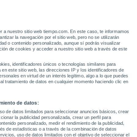
er a nuestro sitio web tiempo.com. En este caso, te informamos
/h
tizar la navegación por el sitio web, pero no se utilizarán
dad o contenido personalizado, aunque sí podrás visualizar
ción de cookies y acceder a nuestro sitio web a través de este
es, identificadores únicos o tecnologías similares para
n este sitio web, las direcciones IP y los identificadores de
rsonales en virtud de un interés legítimo, algo a lo que puedes
e nubosidad
Radar de lluvia
Satélites
Modelos
 al tratamiento de datos en cualquier momento haciendo clic en
miento de datos:
Lunes
Martes
Miércoles
Jueves
uso de datos limitados para seleccionar anuncios básicos, crear
10 Ago
11 Ago
12 Ago
13 Ago
ccionar la publicidad personalizada, crear un perfil para
ontenido personalizado, medir el rendimiento de la publicidad,
vés de estadísticas o a través de la combinación de datos
rvicios, uso de datos limitados con el objetivo de seleccionar el
90%