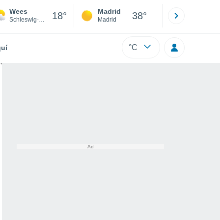
Wees
Madrid
Barcelona
18°
38°
Schleswig-Holstein
Madrid
Barcelona
°C
uí