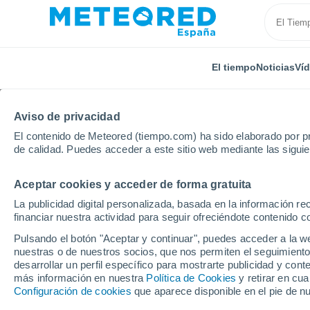
El tiempo
Noticias
Ví
Aviso de privacidad
El contenido de Meteored (tiempo.com) ha sido elaborado por pr
de calidad. Puedes acceder a este sitio web mediante las sigui
Aceptar cookies y acceder de forma gratuita
Inicio
Alemania
Schleswig-Holstein
Wees
La publicidad digital personalizada, basada en la información r
financiar nuestra actividad para seguir ofreciéndote contenido c
El Tiempo en Wees
Pulsando el botón "Aceptar y continuar", puedes acceder a la w
nuestras o de nuestros socios, que nos permiten el seguimiento
16:48
Viernes
desarrollar un perfil específico para mostrarte publicidad y co
más información en nuestra
Política de Cookies
y retirar en cu
Configuración de cookies
que aparece disponible en el pie de n
Parcialmente nuboso