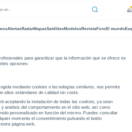
deos
Alertas
Radar
Mapas
Satélites
Modelos
Revista
Foro
El mundo
Esq
ofesionales para garantizar que la información que se ofrece es
entes opciones:
ecogida mediante cookies o tecnologías similares, nos permite
on altos estándares de calidad sin coste.
eb aceptando la instalación de todas las cookies, ya sean
 y análisis del comportamiento en el sitio web, así como
...
ntenido personalizado en función del mismo. Puedes consultar
alquier momento el consentimiento pulsando el botón
Por horas
uestra página web.
Cielos nubosos en las próximas
horas