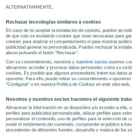
18°
ALTERNATIVAMENTE,
Rechazar tecnologías similares a cookies
Oeste
En caso de no aceptar la instalación de cookies, puedes acced
Sensación de 18°
21
-
45 km
de que solo se instalarán cookies que sean necesarias para garan
cookies para analizar el comportamiento ni para mostrar publici
publicidad general no personalizada. Puedes rechazar la instala
abono pulsando el botón "Rechazar".
Tormentas fuertes
Esta tarde las tormentas dejarán fenómenos
Con su consentimiento, nosotros y
nuestros socios
usamos cooki
adversos en 6 comunidades
almacenar, acceder y procesar datos personales como su visita e
cookies. Es posible que algunos proveedores traten tus datos pe
El Tiempo 1 - 7 días
Por horas
Actualidad
Mapa d
oponerte. Para ello, puede retirar su consentimiento u oponerse
"Configurar"
o en nuestra
Política de Cookies
en este sitio web.
Nosotros y nuestros socios hacemos el siguiente trata
Mañana
Domingo
Hoy
Almacenar la información en un dispositivo y/o acceder a ella, 
8 Ago
9 Ago
7 Ago
perfiles para publicidad personalizada, utilizar perfiles para sele
personalizar el contenido, uso de perfiles para la selección de c
medir el rendimiento del contenido, comprender al público a tra
procedentes de diferentes fuentes, desarrollo y mejora de los se