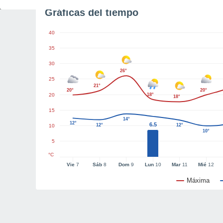
Gráficas del tiempo
40
35
30
26°
25
21°
20°
20°
20
18°
18°
15
14°
12°
6.5
12°
12°
10
10°
5
°C
Vie
7
Sáb
8
Dom
9
Lun
10
Mar
11
Mié
12
Máxima