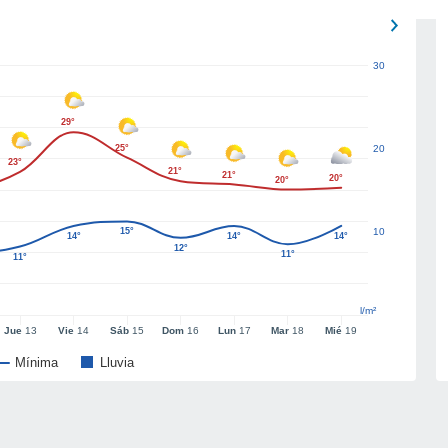
30
29°
25°
20
23°
21°
21°
20°
20°
15°
10
14°
14°
14°
12°
11°
11°
l/m²
Jue
13
Vie
14
Sáb
15
Dom
16
Lun
17
Mar
18
Mié
19
Mínima
Lluvia