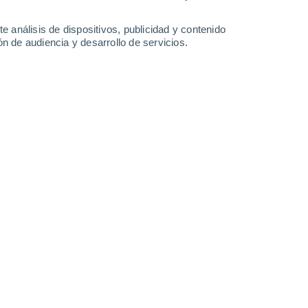
6.5 l/m²
18°
/
13°
18°
/
12°
20°
/
10°
23°
/
11°
e análisis de dispositivos, publicidad y contenido
n de audiencia y desarrollo de servicios.
-
45
km/h
22
-
46
km/h
10
-
28
km/h
13
-
33
km/h
nuboso
Oeste
2 Bajo
°
21
-
45 km/h
FPS:
no
nuboso
Oeste
1 Bajo
°
20
-
43 km/h
FPS:
no
s
Oeste
0 Bajo
°
18
-
40 km/h
FPS:
no
s
Oeste
0 Bajo
°
14
-
35 km/h
FPS:
no