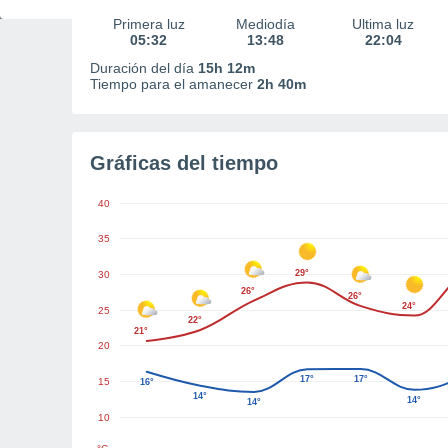
Primera luz
Mediodía
Última luz
05:32
13:48
22:04
Duración del día
15h 12m
Tiempo para el amanecer
2h 40m
Gráficas del tiempo
40
35
29°
30
26°
26°
24°
25
22°
21°
20
17°
17°
15
16°
14°
14°
14°
10