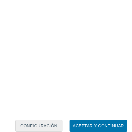
Calendario lunar
Lun
Mar
Mié
Jue
Vie
Sáb
Dom
6
7
8
9
10
11
12
13
14
15
16
CONFIGURACIÓN
ACEPTAR Y CONTINUAR