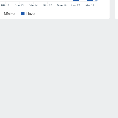
l/m²
Mié
12
Jue
13
Vie
14
Sáb
15
Dom
16
Lun
17
Mar
18
Mínima
Lluvia