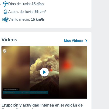
Días de lluvia:
15
días
Acum. de lluvia:
86 l/m²
Viento medio:
15 km/h
Vídeos
Más Vídeos
Erupción y actividad intensa en el volcán de