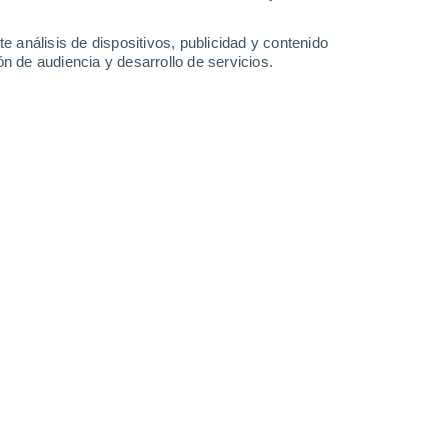
29°
/
17°
26°
/
17°
24°
/
14°
30°
/
16°
e análisis de dispositivos, publicidad y contenido
n de audiencia y desarrollo de servicios.
-
28
km/h
20
-
47
km/h
12
-
30
km/h
13
-
32
km/h
gosto
Oeste
0 Bajo
10
-
24 km/h
FPS:
no
Oeste
0 Bajo
11
-
21 km/h
FPS:
no
Noroeste
0 Bajo
11
-
22 km/h
FPS:
no
Oeste
0 Bajo
11
-
20 km/h
FPS:
no