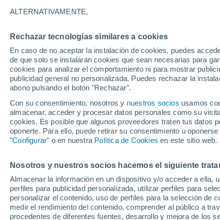
19°
ALTERNATIVAMENTE,
Rechazar tecnologías similares a cookies
Menguant
En caso de no aceptar la instalación de cookies, puedes acced
Iluminada
Sensación de 19°
de que solo se instalarán cookies que sean necesarias para garan
cookies para analizar el comportamiento ni para mostrar publici
publicidad general no personalizada. Puedes rechazar la instala
abono pulsando el botón "Rechazar".
Atención al fin de semana
España podrá registrar tormentas muy fuerte
Con su consentimiento, nosotros y
nuestros socios
usamos cooki
con fenómenos adversos
almacenar, acceder y procesar datos personales como su visita e
cookies. Es posible que algunos proveedores traten tus datos pe
El Tiempo 1 - 7 días
Por horas
Actualidad
Mapa d
oponerte. Para ello, puede retirar su consentimiento u oponerse
"Configurar"
o en nuestra
Política de Cookies
en este sitio web.
Nosotros y nuestros socios hacemos el siguiente trata
Mañana
Sábado
D
Hoy
Almacenar la información en un dispositivo y/o acceder a ella, 
7 Ago
8 Ago
6 Ago
perfiles para publicidad personalizada, utilizar perfiles para sele
personalizar el contenido, uso de perfiles para la selección de c
medir el rendimiento del contenido, comprender al público a tra
procedentes de diferentes fuentes, desarrollo y mejora de los se