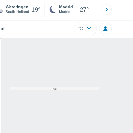
Wateringen
Madrid
Barcelona
19°
27°
South-Holland
Madrid
Barcelona
°C
uí