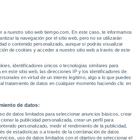
e
er a nuestro sitio web tiempo.com. En este caso, te informamos
:
46%
tizar la navegación por el sitio web, pero no se utilizarán
dad o contenido personalizado, aunque sí podrás visualizar
ción de cookies y acceder a nuestro sitio web a través de este
s y
es, identificadores únicos o tecnologías similares para
n este sitio web, las direcciones IP y los identificadores de
rsonales en virtud de un interés legítimo, algo a lo que puedes
e nubosidad
Radar de lluvia
Satélites
Modelos
 al tratamiento de datos en cualquier momento haciendo clic en
miento de datos:
omingo
Lunes
Martes
Miércoles
uso de datos limitados para seleccionar anuncios básicos, crear
9 Ago
10 Ago
11 Ago
12 Ago
ccionar la publicidad personalizada, crear un perfil para
ontenido personalizado, medir el rendimiento de la publicidad,
vés de estadísticas o a través de la combinación de datos
rvicios, uso de datos limitados con el objetivo de seleccionar el