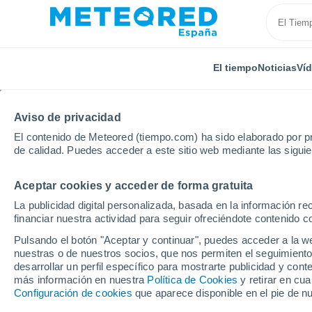
El tiempo
Noticias
Ví
Aviso de privacidad
El contenido de Meteored (tiempo.com) ha sido elaborado por pr
de calidad. Puedes acceder a este sitio web mediante las sigui
Aceptar cookies y acceder de forma gratuita
Inicio
Holanda
Holanda Meridional
Wateringen
La publicidad digital personalizada, basada en la información r
financiar nuestra actividad para seguir ofreciéndote contenido c
El Tiempo en Watering
Pulsando el botón "Aceptar y continuar", puedes acceder a la w
nuestras o de nuestros socios, que nos permiten el seguimiento
02:51
Jueves
desarrollar un perfil específico para mostrarte publicidad y co
más información en nuestra
Política de Cookies
y retirar en cu
Configuración de cookies
que aparece disponible en el pie de n
Nubes y claros