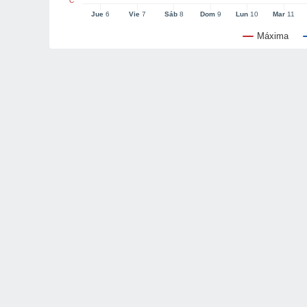
°C
Jue
6
Vie
7
Sáb
8
Dom
9
Lun
10
Mar
11
Máxima