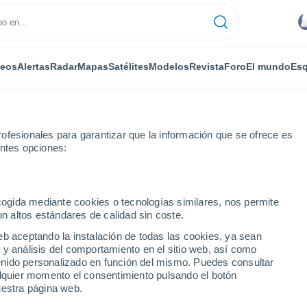
deos
Alertas
Radar
Mapas
Satélites
Modelos
Revista
Foro
El mundo
Esq
ofesionales para garantizar que la información que se ofrece es
entes opciones:
ecogida mediante cookies o tecnologías similares, nos permite
on altos estándares de calidad sin coste.
en
eb aceptando la instalación de todas las cookies, ya sean
 y análisis del comportamiento en el sitio web, así como
...
ntenido personalizado en función del mismo. Puedes consultar
alquier momento el consentimiento pulsando el botón
Por horas
uestra página web.
Intervalos nubosos en las
próximas horas