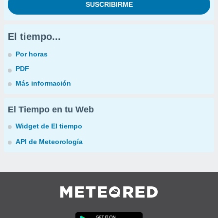
El tiempo...
Por horas
PDF
Más información
El Tiempo en tu Web
Widget de El tiempo
API de Meteorología