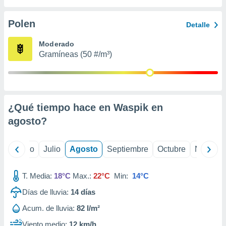
 seleccionar
o.
Polen
Detalle
calización
precisa e
Moderado
ión mediante
Gramíneas (50 #/m³)
, publicidad
dos,
 publicidad
,
¿Qué tiempo hace en Waspik en
ón de
agosto
?
 desarrollo
s.
tros 1199
yo
Junio
Julio
Agosto
Septiembre
Octubre
Noviemb
ios
T. Media:
18°C
Max.:
22°C
Min:
14°C
Días de lluvia:
14
días
Acum. de lluvia:
82 l/m²
Viento medio:
12 km/h