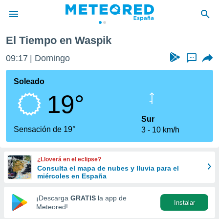
El Tiempo en Waspik
privacidad
09:17
Domingo
...
o de
tiempo.com)
borado por
Soleado
es para
19°
ue la
 que se
e calidad.
Sur
eder a este
Sensación de 19°
3
10 km/h
ediante las
opciones:
¿Lloverá en el eclipse?
ookies y
Consulta el mapa de nubes y lluvia para el
e forma
miércoles en España
d digital
¡Descarga
GRATIS
la app de
Instalar
ada, basada
Meteored!
mación