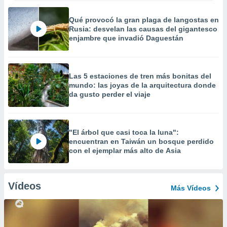
Qué provocó la gran plaga de langostas en
Rusia: desvelan las causas del gigantesco
enjambre que invadió Daguestán
Las 5 estaciones de tren más bonitas del
mundo: las joyas de la arquitectura donde
da gusto perder el viaje
"El árbol que casi toca la luna":
encuentran en Taiwán un bosque perdido
con el ejemplar más alto de Asia
Vídeos
Más Vídeos