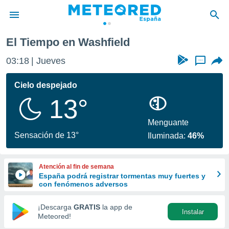
El Tiempo en Washfield
privacidad
03:18
Jueves
...
o de
tiempo.com)
borado por
Cielo despejado
es para
13°
ue la
 que se
e calidad.
Menguante
eder a este
Sensación de 13°
Iluminada:
46%
ediante las
opciones:
Atención al fin de semana
ookies y
España podrá registrar tormentas muy fuertes y
e forma
con fenómenos adversos
d digital
¡Descarga
GRATIS
la app de
Instalar
ada, basada
Meteored!
mación