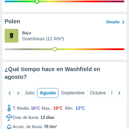
 seleccionar
o.
calización
precisa e
Polen
Detalle
ión mediante
Bajo
, publicidad
Gramíneas (12 #/m³)
dos,
 publicidad
,
ón de
¿Qué tiempo hace en Washfield en
 desarrollo
s.
agosto
?
tros 1199
ios
yo
Junio
Julio
Agosto
Septiembre
Octubre
Noviemb
T. Media:
16°C
Max.:
19°C
Min:
13°C
Días de lluvia:
13
días
Acum. de lluvia:
78 l/m²