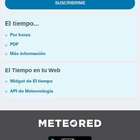
El tiempo...
Por horas
PDF
Más información
El Tiempo en tu Web
Widget de El tiempo
API de Meteorología