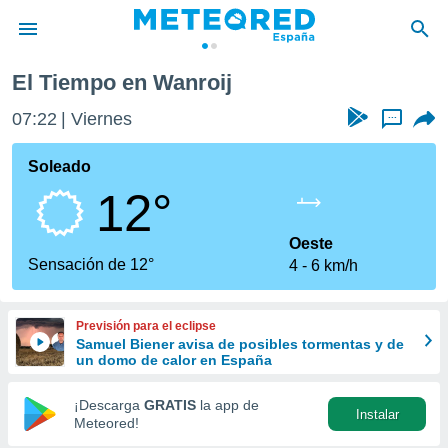
El Tiempo en Wanroij
privacidad
07:22
Viernes
...
o de
tiempo.com)
borado por
Soleado
es para
12°
ue la
 que se
e calidad.
Oeste
eder a este
Sensación de 12°
4
6 km/h
ediante las
opciones:
Previsión para el eclipse
ookies y
Samuel Biener avisa de posibles tormentas y de
e forma
un domo de calor en España
d digital
¡Descarga
GRATIS
la app de
Instalar
ada, basada
Meteored!
mación