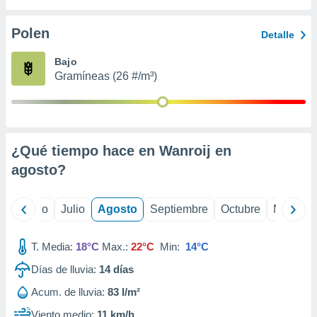
 seleccionar
o.
Polen
Detalle
calización
precisa e
Bajo
ión mediante
Gramíneas (26 #/m³)
, publicidad
dos,
 publicidad
,
¿Qué tiempo hace en Wanroij en
ón de
agosto
?
 desarrollo
s.
tros 1199
yo
Junio
Julio
Agosto
Septiembre
Octubre
Noviemb
ios
T. Media:
18°C
Max.:
22°C
Min:
14°C
Días de lluvia:
14
días
Acum. de lluvia:
83 l/m²
Viento medio:
11 km/h