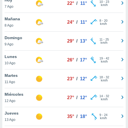
10
-
23
22°
/
11°
km/h
7 Ago
do en
 mismo.
sultar más
Mañana
8
-
20
24°
/
11°
 en nuestra
km/h
8 Ago
 Cookies
y
ualquier
Domingo
11
-
25
29°
/
13°
km/h
9 Ago
ento
 botón
ación de
Lunes
19
-
42
26°
/
17°
kies
km/h
10 Ago
 disponible
e nuestra
Martes
18
-
32
.
23°
/
12°
km/h
11 Ago
IVAMENTE,
Miércoles
14
-
32
27°
/
12°
km/h
12 Ago
as
 a cookies
Jueves
9
-
24
35°
/
18°
km/h
 no aceptar
13 Ago
ón de