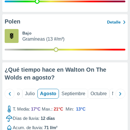
 seleccionar
o.
calización
precisa e
Polen
Detalle
ión mediante
Bajo
, publicidad
Gramíneas (13 #/m³)
dos,
 publicidad
,
ón de
¿Qué tiempo hace en Walton On The
 desarrollo
s.
Wolds en
agosto
?
tros 1199
ios
yo
Junio
Julio
Agosto
Septiembre
Octubre
Noviemb
T. Media:
17°C
Max.:
21°C
Min:
13°C
Días de lluvia:
12
días
Acum. de lluvia:
71 l/m²