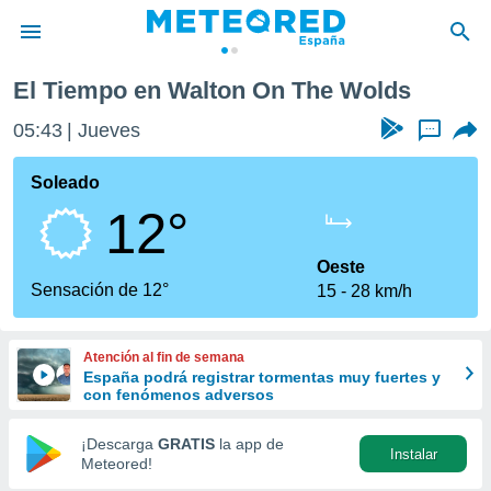
he Wolds
El Tiempo en Walton On The Wolds
privacidad
05:43
Jueves
...
o de
tiempo.com)
borado por
Soleado
es para
12°
ue la
 que se
e calidad.
Oeste
eder a este
Sensación de 12°
15
28 km/h
ediante las
opciones:
Atención al fin de semana
ookies y
España podrá registrar tormentas muy fuertes y
e forma
con fenómenos adversos
d digital
¡Descarga
GRATIS
la app de
Instalar
ada, basada
Meteored!
mación