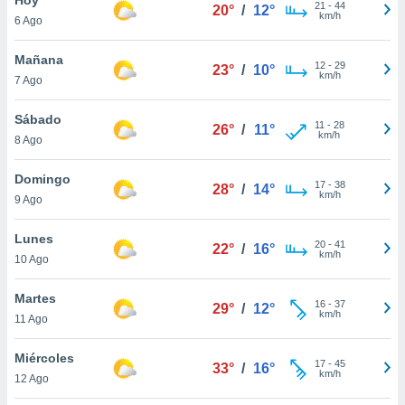
21
-
44
20°
/
12°
km/h
6 Ago
do en
 mismo.
sultar más
Mañana
12
-
29
23°
/
10°
 en nuestra
km/h
7 Ago
 Cookies
y
ualquier
Sábado
11
-
28
26°
/
11°
km/h
8 Ago
ento
 botón
ación de
Domingo
17
-
38
28°
/
14°
kies
km/h
9 Ago
 disponible
e nuestra
Lunes
20
-
41
.
22°
/
16°
km/h
10 Ago
IVAMENTE,
Martes
16
-
37
29°
/
12°
km/h
11 Ago
as
 a cookies
Miércoles
17
-
45
33°
/
16°
km/h
 no aceptar
12 Ago
ón de