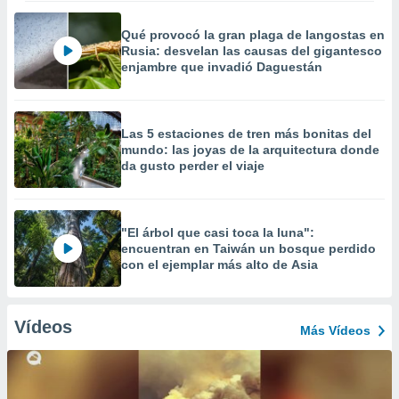
Qué provocó la gran plaga de langostas en
Rusia: desvelan las causas del gigantesco
enjambre que invadió Daguestán
Las 5 estaciones de tren más bonitas del
mundo: las joyas de la arquitectura donde
da gusto perder el viaje
"El árbol que casi toca la luna":
encuentran en Taiwán un bosque perdido
con el ejemplar más alto de Asia
Vídeos
Más Vídeos