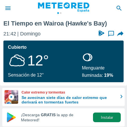
El Tiempo en Wairoa (Hawke's Bay)
privacidad
21:42
Domingo
...
o de
tiempo.com)
borado por
Cubierto
es para
12°
ue la
 que se
e calidad.
Menguante
eder a este
Sensación de 12°
Iluminada:
19%
ediante las
opciones:
Calor extremo y tormentas
ookies y
Se avecinan siete días de calor extremo que
e forma
derivará en tormentas fuertes
d digital
¡Descarga
GRATIS
la app de
Instalar
ada, basada
Meteored!
mación