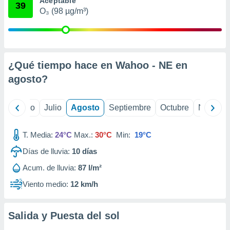
Aceptable
 seleccionar
39
o.
O₃ (98 µg/m³)
calización
precisa e
ión mediante
¿Qué tiempo hace en Wahoo - NE en
, publicidad
agosto
?
dos,
 publicidad
,
yo
Junio
Julio
Agosto
Septiembre
Octubre
Noviemb
ón de
 desarrollo
s.
T. Media:
24°C
Max.:
30°C
Min:
19°C
tros 1199
Días de lluvia:
10
días
ios
Acum. de lluvia:
87 l/m²
Viento medio:
12 km/h
Salida y Puesta del sol