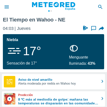
El Tiempo en Wahoo - NE
privacidad
04:03
Jueves
...
o de
tiempo.com)
borado por
Niebla
es para
17°
ue la
 que se
e calidad.
Menguante
eder a este
Sensación de 17°
Iluminada:
43%
ediante las
opciones:
ookies y
Aviso de nivel amarillo
Alerta moderada por niebla en Wahoo hoy
e forma
d digital
Predicción
ada, basada
8 ºC más al mediodía de golpe: mañana las
temperaturas se dispararán en las comunidades
mación