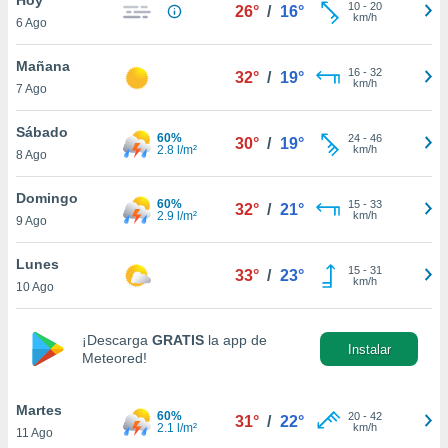
10
-
20
26°
/
16°
km/h
6 Ago
do en
 mismo.
sultar más
Mañana
16
-
32
32°
/
19°
 en nuestra
km/h
7 Ago
 Cookies
y
ualquier
Sábado
60%
24
-
46
30°
/
19°
2.8 l/m²
km/h
8 Ago
ento
 botón
ación de
Domingo
60%
15
-
33
32°
/
21°
kies
2.9 l/m²
km/h
9 Ago
 disponible
e nuestra
Lunes
15
-
31
.
33°
/
23°
km/h
10 Ago
IVAMENTE,
¡Descarga
GRATIS
la app de
Instalar
Meteored!
as
 a cookies
Martes
 no aceptar
60%
20
-
42
31°
/
22°
2.1 l/m²
km/h
11 Ago
ón de