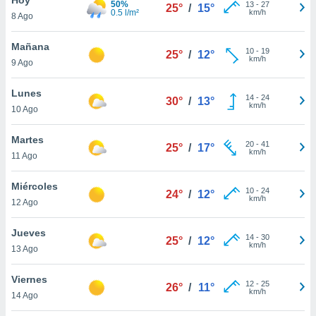
50%
13
-
27
25°
/
15°
0.5 l/m²
km/h
8 Ago
do en
 mismo.
sultar más
Mañana
10
-
19
25°
/
12°
 en nuestra
km/h
9 Ago
 Cookies
y
ualquier
Lunes
14
-
24
30°
/
13°
km/h
10 Ago
ento
 botón
ación de
Martes
20
-
41
25°
/
17°
kies
km/h
11 Ago
 disponible
e nuestra
Miércoles
10
-
24
.
24°
/
12°
km/h
12 Ago
IVAMENTE,
Jueves
14
-
30
25°
/
12°
km/h
13 Ago
as
 a cookies
Viernes
12
-
25
26°
/
11°
km/h
 no aceptar
14 Ago
ón de