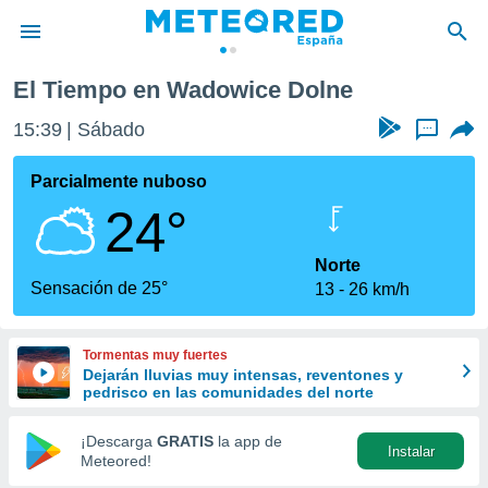
El Tiempo en Wadowice Dolne
privacidad
15:39
Sábado
...
o de
tiempo.com)
borado por
Parcialmente nuboso
es para
24°
ue la
 que se
e calidad.
Norte
eder a este
Sensación de 25°
13
26 km/h
ediante las
opciones:
Tormentas muy fuertes
ookies y
Dejarán lluvias muy intensas, reventones y
e forma
pedrisco en las comunidades del norte
d digital
¡Descarga
GRATIS
la app de
Instalar
ada, basada
Meteored!
mación