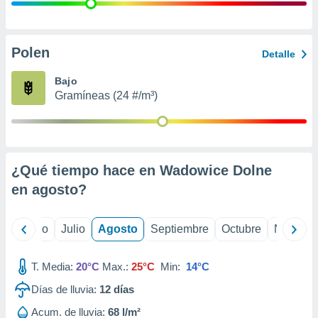
 seleccionar
o.
calización
precisa e
Polen
Detalle
ión mediante
Bajo
, publicidad
Gramíneas (24 #/m³)
dos,
 publicidad
,
ón de
¿Qué tiempo hace en Wadowice Dolne
 desarrollo
s.
en
agosto
?
tros 1199
ios
yo
Junio
Julio
Agosto
Septiembre
Octubre
Noviemb
T. Media:
20°C
Max.:
25°C
Min:
14°C
Días de lluvia:
12
días
Acum. de lluvia:
68 l/m²