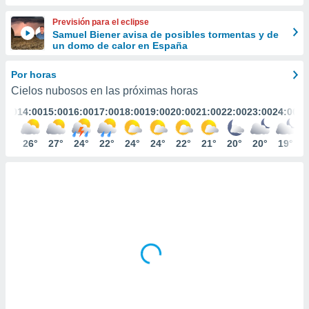
ediante
ecnologías
Previsión para el eclipse
nos permite
Samuel Biener avisa de posibles tormentas y de
estra
un domo de calor en España
ara seguir
e contenido
Por horas
stándares
ACEPTAR
Cielos nubosos en las próximas horas
sin coste.
Y
3:00
14:00
15:00
16:00
17:00
18:00
19:00
20:00
21:00
22:00
23:00
24:00
CONTINUAR
 botón
continuar",
der a la
26°
26°
27°
24°
22°
24°
24°
22°
21°
20°
20°
19°
CONFIGURACIÓN
ndo la
 de todas
, ya sean
de nuestros
 nos
 y análisis
tamiento en
b, así como
un perfil
para
ublicidad y