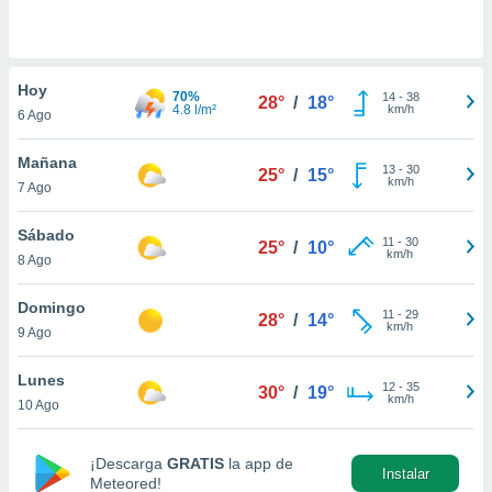
do en
 mismo.
sultar más
Hoy
 en nuestra
70%
14
-
38
28°
/
18°
4.8 l/m²
km/h
 Cookies
y
6 Ago
ualquier
Mañana
13
-
30
25°
/
15°
ento
km/h
7 Ago
 botón
ación de
Sábado
kies
11
-
30
25°
/
10°
km/h
 disponible
8 Ago
e nuestra
.
Domingo
11
-
29
28°
/
14°
km/h
9 Ago
IVAMENTE,
Lunes
12
-
35
30°
/
19°
km/h
10 Ago
as
 a cookies
 no aceptar
¡Descarga
GRATIS
la app de
Instalar
ón de
Meteored!