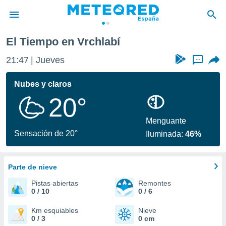
El Tiempo en Vrchlabí
privacidad
21:47
Jueves
...
o de
tiempo.com)
borado por
Nubes y claros
es para
20°
ue la
 que se
e calidad.
Menguante
eder a este
Sensación de 20°
Iluminada:
46%
ediante las
opciones:
Parte de nieve
ookies y
e forma
Pistas abiertas
Remontes
0 / 10
0 / 6
d digital
ada, basada
Km esquiables
Nieve
0 / 3
0 cm
mación