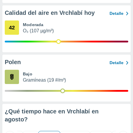
 seleccionar
o.
Calidad del aire en Vrchlabí hoy
Detalle
calización
precisa e
Moderada
ión mediante
42
O₃ (107 µg/m³)
, publicidad
dos,
 publicidad
,
Polen
Detalle
ón de
 desarrollo
Bajo
s.
Gramíneas (19 #/m³)
tros 1199
ios
¿Qué tiempo hace en Vrchlabí en
agosto
?