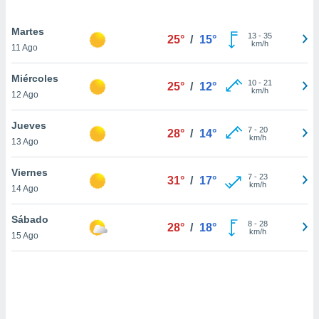
uedes
uestro sitio
Martes
.com. En
13
-
35
25°
/
15°
km/h
te
11 Ago
 de que
talarán
Miércoles
10
-
21
e sean
25°
/
12°
km/h
12 Ago
para
a
Jueves
por el sitio
7
-
20
28°
/
14°
km/h
o se
13 Ago
cookies para
Viernes
7
-
23
31°
/
17°
nto ni para
km/h
14 Ago
licidad o
Sábado
ado, aunque
8
-
28
28°
/
18°
km/h
sualizar
15 Ago
general no
ada. Puedes
 instalación
y acceder a
io web a
ste abono