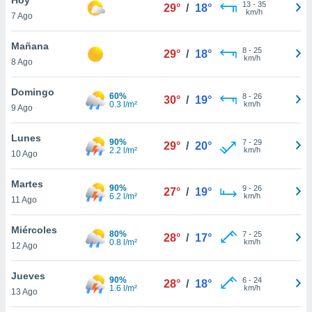
13
-
35
29°
/
18°
km/h
7 Ago
do en
 mismo.
sultar más
Mañana
8
-
25
29°
/
18°
 en nuestra
km/h
8 Ago
 Cookies
y
ualquier
Domingo
60%
8
-
26
30°
/
19°
0.3 l/m²
km/h
9 Ago
ento
 botón
ación de
Lunes
90%
7
-
29
29°
/
20°
kies
2.2 l/m²
km/h
10 Ago
 disponible
e nuestra
Martes
90%
9
-
26
.
27°
/
19°
6.2 l/m²
km/h
11 Ago
IVAMENTE,
Miércoles
80%
7
-
25
28°
/
17°
0.8 l/m²
km/h
12 Ago
as
 a cookies
Jueves
90%
6
-
24
28°
/
18°
1.6 l/m²
km/h
 no aceptar
13 Ago
ón de