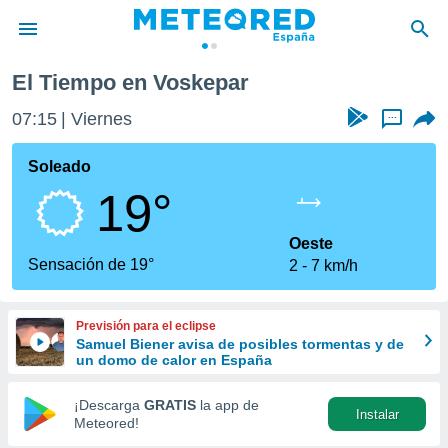
El Tiempo en Voskepar
privacidad
07:15
Viernes
...
o de
tiempo.com)
borado por
Soleado
es para
19°
ue la
 que se
e calidad.
Oeste
eder a este
Sensación de 19°
2
7 km/h
ediante las
opciones:
Previsión para el eclipse
ookies y
Samuel Biener avisa de posibles tormentas y de
e forma
un domo de calor en España
d digital
¡Descarga
GRATIS
la app de
Instalar
ada, basada
Meteored!
mación