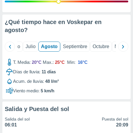
 seleccionar
o.
calización
precisa e
¿Qué tiempo hace en Voskepar en
ión mediante
agosto
?
, publicidad
yo
Junio
Julio
Agosto
Septiembre
Octubre
Noviemb
dos,
 publicidad
,
T. Media:
20°C
Max.:
25°C
Min:
16°C
ón de
Días de lluvia:
11
días
 desarrollo
s.
Acum. de lluvia:
48 l/m²
tros 1199
Viento medio:
5 km/h
ios
Salida y Puesta del sol
Salida del sol
Puesta del sol
06:01
20:09