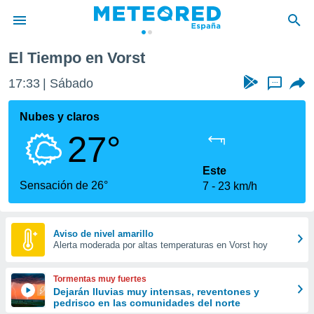
El Tiempo en Vorst
privacidad
17:33
Sábado
...
o de
tiempo.com)
borado por
Nubes y claros
es para
27°
ue la
 que se
e calidad.
Este
eder a este
Sensación de 26°
7
23 km/h
ediante las
opciones:
ookies y
Aviso de nivel amarillo
Alerta moderada por altas temperaturas en Vorst hoy
e forma
d digital
Tormentas muy fuertes
ada, basada
Dejarán lluvias muy intensas, reventones y
pedrisco en las comunidades del norte
mación