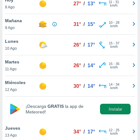
11
-
31
27°
/
13°
km/h
8 Ago
do en
 mismo.
sultar más
Mañana
10
-
28
31°
/
15°
 en nuestra
km/h
9 Ago
 Cookies
y
ualquier
Lunes
15
-
37
26°
/
17°
km/h
10 Ago
ento
 botón
ación de
Martes
15
-
35
26°
/
14°
kies
km/h
11 Ago
 disponible
e nuestra
Miércoles
14
-
34
.
30°
/
14°
km/h
12 Ago
IVAMENTE,
¡Descarga
GRATIS
la app de
Instalar
Meteored!
as
 a cookies
Jueves
 no aceptar
12
-
25
34°
/
17°
km/h
13 Ago
ón de