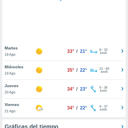
 botón
.
nto,
cios
kies,
ores únicos
Martes
8
-
33
as similares
33°
/
21°
km/h
18 Ago
nar,
rocesar
Miércoles
onales como
21
-
60
35°
/
22°
km/h
 este sitio
19 Ago
recciones IP
ficadores de
Jueves
6
-
36
34°
/
23°
 posible
km/h
20 Ago
s
 traten tus
Viernes
nales en
8
-
37
34°
/
22°
km/h
 interés
21 Ago
go a lo que
nerte. Para
Gráficas del tiempo
retirar su