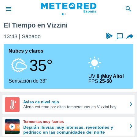
El Tiempo en Vizzini
privacidad
13:43
Sábado
...
o de
tiempo.com)
borado por
Nubes y claros
es para
35°
ue la
 que se
e calidad.
UV
8 ¡Muy Alto!
eder a este
Sensación de 33°
FPS
25-50
ediante las
opciones:
ookies y
Aviso de nivel rojo
Alerta extrema por altas temperaturas en Vizzini hoy
e forma
d digital
Tormentas muy fuertes
ada, basada
Dejarán lluvias muy intensas, reventones y
pedrisco en las comunidades del norte
mación