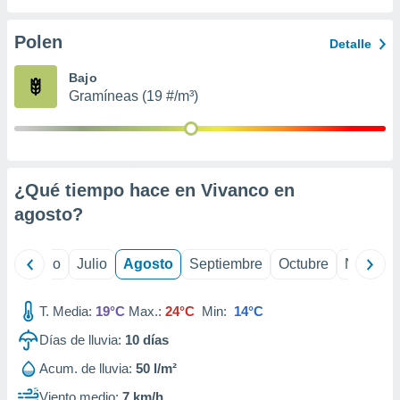
 seleccionar
o.
Polen
Detalle
calización
precisa e
Bajo
ión mediante
Gramíneas (19 #/m³)
, publicidad
dos,
 publicidad
,
¿Qué tiempo hace en Vivanco en
ón de
agosto
?
 desarrollo
s.
tros 1199
yo
Junio
Julio
Agosto
Septiembre
Octubre
Noviemb
ios
T. Media:
19°C
Max.:
24°C
Min:
14°C
Días de lluvia:
10
días
Acum. de lluvia:
50 l/m²
Viento medio:
7 km/h