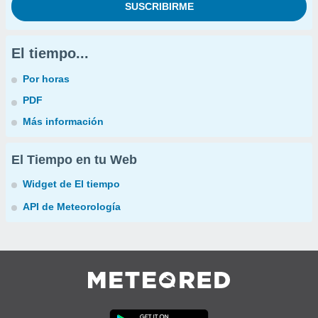
El tiempo...
Por horas
PDF
Más información
El Tiempo en tu Web
Widget de El tiempo
API de Meteorología