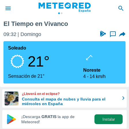
El Tiempo en Vivanco
privacidad
09:32
Domingo
...
o de
tiempo.com)
borado por
Soleado
es para
21°
ue la
 que se
e calidad.
Noreste
eder a este
Sensación de 21°
4
14 km/h
ediante las
opciones:
¿Lloverá en el eclipse?
ookies y
Consulta el mapa de nubes y lluvia para el
e forma
miércoles en España
d digital
¡Descarga
GRATIS
la app de
Instalar
ada, basada
Meteored!
mación