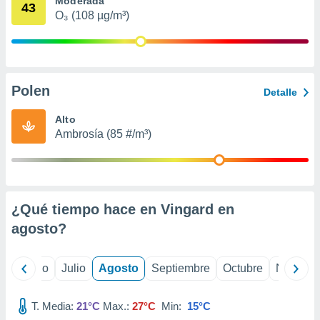
Moderada
 seleccionar
43
o.
O₃ (108 µg/m³)
calización
precisa e
ión mediante
Polen
, publicidad
Detalle
dos,
Alto
 publicidad
Ambrosía (85 #/m³)
,
ón de
 desarrollo
s.
¿Qué tiempo hace en Vingard en
tros 1199
ios
agosto
?
yo
Junio
Julio
Agosto
Septiembre
Octubre
Noviemb
T. Media:
21°C
Max.:
27°C
Min:
15°C