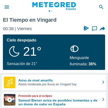
El Tiempo en Vingard
privacidad
00:38
Viernes
...
o de
tiempo.com)
borado por
Cielo despejado
es para
21°
ue la
 que se
e calidad.
Menguante
eder a este
Sensación de 21°
Iluminada:
36%
ediante las
opciones:
ookies y
Aviso de nivel amarillo
Alerta moderada por lluvia en Vingard hoy
e forma
d digital
Previsión para el eclipse
ada, basada
Samuel Biener avisa de posibles tormentas y de
un domo de calor en España
mación