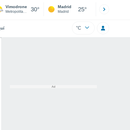
Vimodrone
Madrid
Barcelona
30°
25°
Metropolitan City of Milan
Madrid
Barcelona
°C
uí