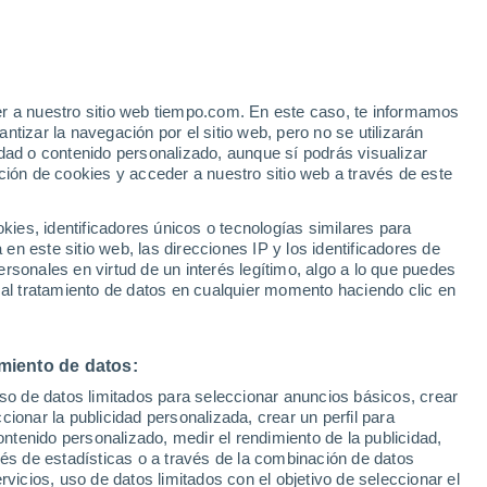
Aviso de nivel amarillo
Alerta moderada por altas
temperaturas en Vimodrone hoy
er a nuestro sitio web tiempo.com. En este caso, te informamos
h
tizar la navegación por el sitio web, pero no se utilizarán
dad o contenido personalizado, aunque sí podrás visualizar
ción de cookies y acceder a nuestro sitio web a través de este
es, identificadores únicos o tecnologías similares para
n este sitio web, las direcciones IP y los identificadores de
rsonales en virtud de un interés legítimo, algo a lo que puedes
e nubosidad
Radar de lluvia
Satélites
Modelos
 al tratamiento de datos en cualquier momento haciendo clic en
miento de datos:
iércoles
Jueves
Viernes
Sábado
uso de datos limitados para seleccionar anuncios básicos, crear
12 Ago
13 Ago
14 Ago
15 Ago
ccionar la publicidad personalizada, crear un perfil para
ontenido personalizado, medir el rendimiento de la publicidad,
vés de estadísticas o a través de la combinación de datos
rvicios, uso de datos limitados con el objetivo de seleccionar el