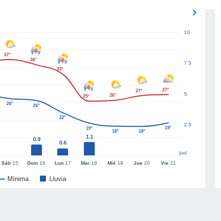
10
37°
36°
7.5
33°
27°
27°
5
26°
25°
26°
26°
22°
2.5
19°
19°
18°
18°
1.1
0.9
0.6
l/m²
Sáb
15
Dom
16
Lun
17
Mar
18
Mié
19
Jue
20
Vie
21
Mínima
Lluvia