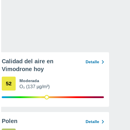
Calidad del aire en
Detalle
Vimodrone hoy
Moderada
52
O₃ (137 µg/m³)
Polen
Detalle