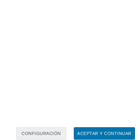
Calendario lunar
Lun
Mar
Mié
Jue
Vie
Sáb
Dom
9
10
11
12
13
14
15
16
17
18
19
20
21
22
CONFIGURACIÓN
ACEPTAR Y CONTINUAR