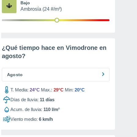
Bajo
Ambrosía (24 #/m³)
¿Qué tiempo hace en Vimodrone en
agosto
?
Agosto
T. Media:
24°C
Max.:
29°C
Min:
20°C
Días de lluvia:
11
días
Acum. de lluvia:
110 l/m²
Viento medio:
6 km/h