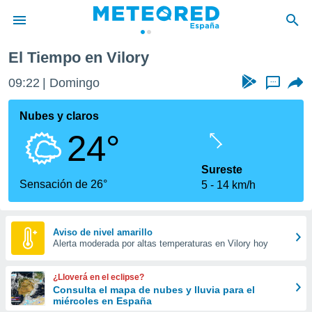
lory
El Tiempo en Vilory
privacidad
09:22
Domingo
...
o de
tiempo.com)
borado por
Nubes y claros
es para
24°
ue la
 que se
e calidad.
Sureste
eder a este
Sensación de 26°
5
14 km/h
ediante las
opciones:
ookies y
Aviso de nivel amarillo
Alerta moderada por altas temperaturas en Vilory hoy
e forma
d digital
¿Lloverá en el eclipse?
ada, basada
Consulta el mapa de nubes y lluvia para el
miércoles en España
mación