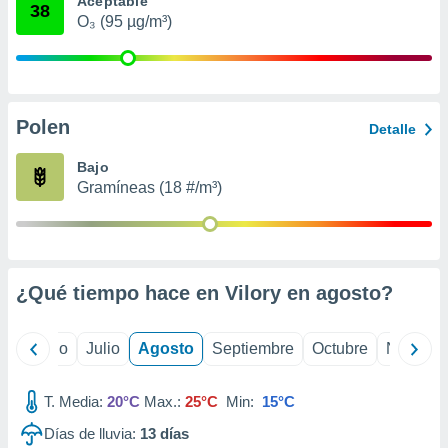
Aceptable
 seleccionar
38
o.
O₃ (95 µg/m³)
calización
precisa e
ión mediante
Polen
, publicidad
Detalle
dos,
Bajo
 publicidad
Gramíneas (18 #/m³)
,
ón de
 desarrollo
s.
¿Qué tiempo hace en Vilory en
agosto
?
tros 1199
ios
yo
Junio
Julio
Agosto
Septiembre
Octubre
Noviemb
T. Media:
20°C
Max.:
25°C
Min:
15°C
Días de lluvia:
13
días