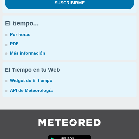
El tiempo...
Por horas
PDF
Más información
El Tiempo en tu Web
Widget de El tiempo
API de Meteorología