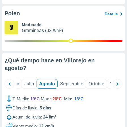
 seleccionar
o.
Polen
Detalle
calización
precisa e
Moderado
ión mediante
Gramíneas (32 #/m³)
, publicidad
dos,
 publicidad
,
¿Qué tiempo hace en Villorejo en
ón de
agosto
?
 desarrollo
s.
tros 1199
yo
Junio
Julio
Agosto
Septiembre
Octubre
Noviemb
ios
T. Media:
19°C
Max.:
26°C
Min:
13°C
Días de lluvia:
5
días
Acum. de lluvia:
24 l/m²
Viento medio:
12 km/h