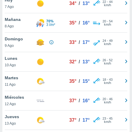
22
-
44
34°
/
13°
km/h
7 Ago
do en
 mismo.
sultar más
Mañana
70%
20
-
54
35°
/
16°
 en nuestra
3 l/m²
km/h
8 Ago
 Cookies
y
ualquier
Domingo
24
-
49
33°
/
17°
km/h
9 Ago
ento
 botón
ación de
Lunes
26
-
52
32°
/
13°
kies
km/h
10 Ago
 disponible
e nuestra
Martes
18
-
43
.
35°
/
15°
km/h
11 Ago
IVAMENTE,
Miércoles
20
-
46
37°
/
16°
km/h
12 Ago
as
 a cookies
Jueves
23
-
45
37°
/
17°
km/h
 no aceptar
13 Ago
ón de