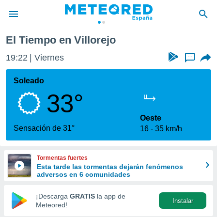
El Tiempo en Villorejo
privacidad
19:22
Viernes
...
o de
tiempo.com)
borado por
Soleado
es para
33°
ue la
 que se
e calidad.
Oeste
eder a este
Sensación de 31°
16
35 km/h
ediante las
opciones:
Tormentas fuertes
ookies y
Esta tarde las tormentas dejarán fenómenos
e forma
adversos en 6 comunidades
d digital
¡Descarga
GRATIS
la app de
Instalar
ada, basada
Meteored!
mación