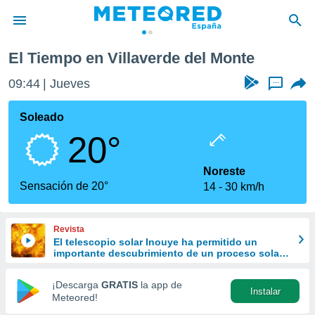
onte
El Tiempo en Villaverde del Monte
privacidad
09:44
Jueves
...
o de
tiempo.com)
borado por
Soleado
es para
20°
ue la
 que se
e calidad.
Noreste
eder a este
Sensación de 20°
14
30 km/h
ediante las
opciones:
Revista
ookies y
El telescopio solar Inouye ha permitido un
e forma
importante descubrimiento de un proceso solar
oculto hasta ahora
d digital
¡Descarga
GRATIS
la app de
Instalar
ada, basada
Meteored!
mación