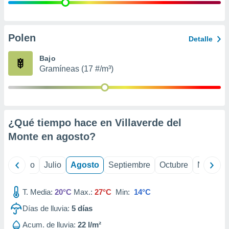
 seleccionar
o.
calización
precisa e
Polen
Detalle
ión mediante
Bajo
, publicidad
Gramíneas (17 #/m³)
dos,
 publicidad
,
ón de
¿Qué tiempo hace en Villaverde del
 desarrollo
s.
Monte en
agosto
?
tros 1199
ios
yo
Junio
Julio
Agosto
Septiembre
Octubre
Noviemb
T. Media:
20°C
Max.:
27°C
Min:
14°C
Días de lluvia:
5
días
Acum. de lluvia:
22 l/m²