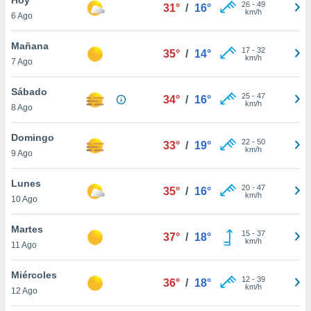
26
-
49
31°
/
16°
km/h
6 Ago
do en
 mismo.
sultar más
Mañana
17
-
32
35°
/
14°
 en nuestra
km/h
7 Ago
 Cookies
y
ualquier
Sábado
25
-
47
34°
/
16°
km/h
8 Ago
ento
 botón
ación de
Domingo
22
-
50
33°
/
19°
kies
km/h
9 Ago
 disponible
e nuestra
Lunes
20
-
47
.
35°
/
16°
km/h
10 Ago
IVAMENTE,
Martes
15
-
37
37°
/
18°
km/h
11 Ago
as
 a cookies
Miércoles
12
-
39
36°
/
18°
km/h
 no aceptar
12 Ago
ón de