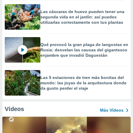
Las cáscaras de huevo pueden tener una
segunda vida en el jardín: así puedes
utilizarlas correctamente con tus plantas
Qué provocó la gran plaga de langostas en
Rusia: desvelan las causas del gigantesco
enjambre que invadió Daguestán
Las 5 estaciones de tren más bonitas del
mundo: las joyas de la arquitectura donde
da gusto perder el viaje
Vídeos
Más Vídeos