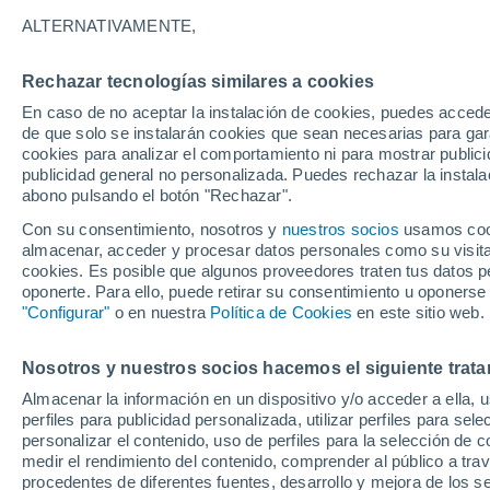
21°
ALTERNATIVAMENTE,
Rechazar tecnologías similares a cookies
Noreste
En caso de no aceptar la instalación de cookies, puedes acced
Sensación de 21°
12
-
28 km
de que solo se instalarán cookies que sean necesarias para garan
cookies para analizar el comportamiento ni para mostrar publici
publicidad general no personalizada. Puedes rechazar la instala
abono pulsando el botón "Rechazar".
Previsión para el eclipse
Samuel Biener avisa de posibles tormentas y
Con su consentimiento, nosotros y
nuestros socios
usamos cooki
un domo de calor en España
almacenar, acceder y procesar datos personales como su visita e
cookies. Es posible que algunos proveedores traten tus datos pe
El Tiempo 1 - 7 días
Por horas
Actualidad
Mapa de
oponerte. Para ello, puede retirar su consentimiento u oponerse
"Configurar"
o en nuestra
Política de Cookies
en este sitio web.
Nosotros y nuestros socios hacemos el siguiente trata
Mañana
Sábado
D
Hoy
Almacenar la información en un dispositivo y/o acceder a ella, 
7 Ago
8 Ago
6 Ago
perfiles para publicidad personalizada, utilizar perfiles para sele
personalizar el contenido, uso de perfiles para la selección de c
medir el rendimiento del contenido, comprender al público a tra
procedentes de diferentes fuentes, desarrollo y mejora de los se
70%
90%