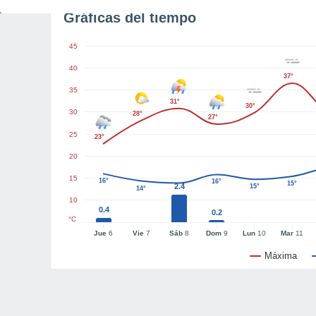
Gráficas del tiempo
45
40
37°
35
31°
30°
30
28°
27°
25
23°
20
15
16°
16°
15°
2.4
15°
14°
10
0.4
0.2
°C
Jue
6
Vie
7
Sáb
8
Dom
9
Lun
10
Mar
11
Máxima