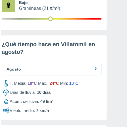
Bajo
Gramíneas (21 #/m³)
¿Qué tiempo hace en Villatomil en
agosto
?
Agosto
T. Media:
18°C
Max.:
24°C
Min:
13°C
Días de lluvia:
10
días
Acum. de lluvia:
49 l/m²
Viento medio:
7 km/h