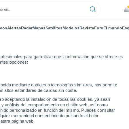
deos
Alertas
Radar
Mapas
Satélites
Modelos
Revista
Foro
El mundo
Esq
ofesionales para garantizar que la información que se ofrece es
entes opciones:
omil
ecogida mediante cookies o tecnologías similares, nos permite
on altos estándares de calidad sin coste.
eb aceptando la instalación de todas las cookies, ya sean
 y análisis del comportamiento en el sitio web, así como
...
ntenido personalizado en función del mismo. Puedes consultar
alquier momento el consentimiento pulsando el botón
Por horas
uestra página web.
Cielos cubiertos en las próximas
horas