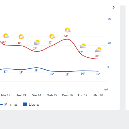
15
34°
30°
30°
10
30°
27°
25°
23°
5
18°
17°
17°
16°
16°
16°
16°
l/m²
Mié
12
Jue
13
Vie
14
Sáb
15
Dom
16
Lun
17
Mar
18
Mínima
Lluvia