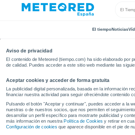
El tiempo
Noticias
Ví
Aviso de privacidad
El contenido de Meteored (tiempo.com) ha sido elaborado por pr
de calidad. Puedes acceder a este sitio web mediante las sigui
Aceptar cookies y acceder de forma gratuita
Inicio
Castilla y León
Provincia de Burgos
Villat
La publicidad digital personalizada, basada en la información r
financiar nuestra actividad para seguir ofreciéndote contenido c
El Tiempo en Villatomil
Pulsando el botón "Aceptar y continuar", puedes acceder a la w
nuestras o de nuestros socios, que nos permiten el seguimiento
12:43
Jueves
desarrollar un perfil específico para mostrarte publicidad y co
más información en nuestra
Política de Cookies
y retirar en cu
Configuración de cookies
que aparece disponible en el pie de n
Parcialmente nuboso