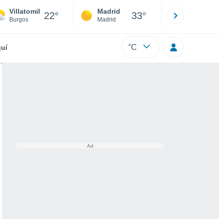
Villatomil
Madrid
Barcelona
22°
33°
Burgos
Madrid
Barcelona
°C
uí