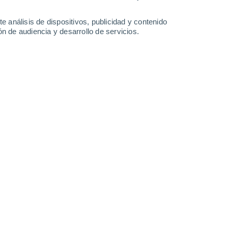
0.2 l/m²
27°
/
16°
30°
/
15°
37°
/
15°
30°
/
17°
e análisis de dispositivos, publicidad y contenido
n de audiencia y desarrollo de servicios.
-
43
km/h
17
-
41
km/h
16
-
48
km/h
16
-
46
km/h
sto
uboso
Noreste
4 Medio
12
-
28 km/h
FPS:
6-10
Noreste
4 Medio
12
-
29 km/h
FPS:
6-10
Noreste
4 Medio
13
-
30 km/h
FPS:
6-10
Noreste
4 Medio
15
-
34 km/h
FPS:
6-10