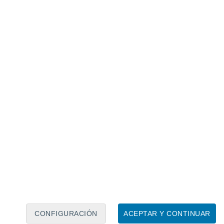
Calendario lunar
Lun
Mar
Mié
Jue
Vie
Sáb
Dom
6
7
8
9
10
11
12
13
14
15
16
17
18
19
CONFIGURACIÓN
ACEPTAR Y CONTINUAR