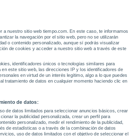
er a nuestro sitio web tiempo.com. En este caso, te informamos
/h
tizar la navegación por el sitio web, pero no se utilizarán
dad o contenido personalizado, aunque sí podrás visualizar
ción de cookies y acceder a nuestro sitio web a través de este
 de
es, identificadores únicos o tecnologías similares para
n este sitio web, las direcciones IP y los identificadores de
rsonales en virtud de un interés legítimo, algo a lo que puedes
 lluvia
Radar de lluvia
Satélites
Modelos
 al tratamiento de datos en cualquier momento haciendo clic en
miento de datos:
omingo
Lunes
Martes
Miércoles
uso de datos limitados para seleccionar anuncios básicos, crear
9 Ago
10 Ago
11 Ago
12 Ago
ccionar la publicidad personalizada, crear un perfil para
ontenido personalizado, medir el rendimiento de la publicidad,
vés de estadísticas o a través de la combinación de datos
rvicios, uso de datos limitados con el objetivo de seleccionar el
60%