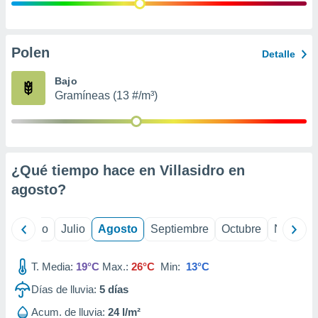
 seleccionar
o.
calización
precisa e
Polen
Detalle
ión mediante
Bajo
, publicidad
Gramíneas (13 #/m³)
dos,
 publicidad
,
ón de
¿Qué tiempo hace en Villasidro en
 desarrollo
s.
agosto
?
tros 1199
ios
yo
Junio
Julio
Agosto
Septiembre
Octubre
Noviemb
T. Media:
19°C
Max.:
26°C
Min:
13°C
Días de lluvia:
5
días
Acum. de lluvia:
24 l/m²