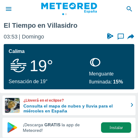
El Tiempo en Villasidro
privacidad
03:53
Domingo
...
o de
tiempo.com)
borado por
Calima
es para
19°
ue la
 que se
e calidad.
Menguante
eder a este
Sensación de 19°
Iluminada:
15%
ediante las
opciones:
¿Lloverá en el eclipse?
ookies y
Consulta el mapa de nubes y lluvia para el
e forma
miércoles en España
d digital
¡Descarga
GRATIS
la app de
Instalar
ada, basada
Meteored!
mación